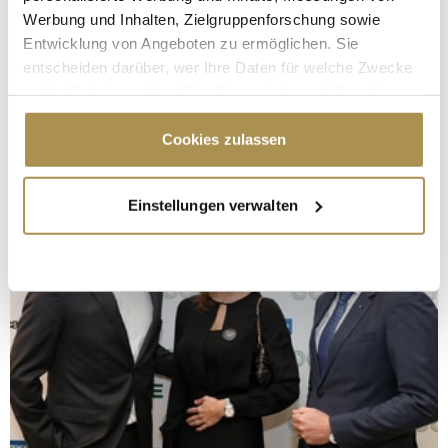
Werbung und Inhalten, Zielgruppenforschung sowie
Entwicklung von Angeboten zu ermöglichen. Sie
entscheiden darüber, wer Ihre Daten für welche Zwecke
nutzt. Sie können Ihre Einwilligung jederzeit über die
Cookie-Erklärung oder durch Klicken auf das Privacy
Trigger Symbol ändern oder widerrufen
Cookies zulassen
Wenn Sie es erlauben, würden wir auch gerne:
Einstellungen verwalten
Informationen über Ihre geografische Lage
erfassen, welche bis auf einige Meter genau sein
können
Ihr Gerät durch aktives Scannen nach
bestimmten Merkmalen (Fingerprinting) identifizieren
Erfahren Sie mehr darüber, wie Ihre persönlichen Daten
verarbeitet werden, und legen Sie Ihre Präferenzen im
Abschnitt Einzelheiten
fest.
Wir verwenden Cookies, um Inhalte und Anzeigen zu