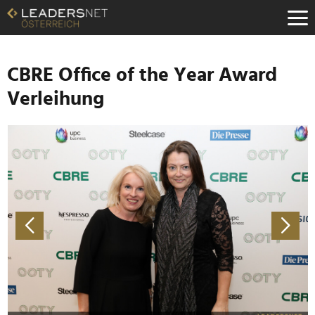
Zum
Inhalt
Zur
Fußzeilen-
Navigation
CBRE Office of the Year Award
Zur
Verleihung
Hauptnavigation