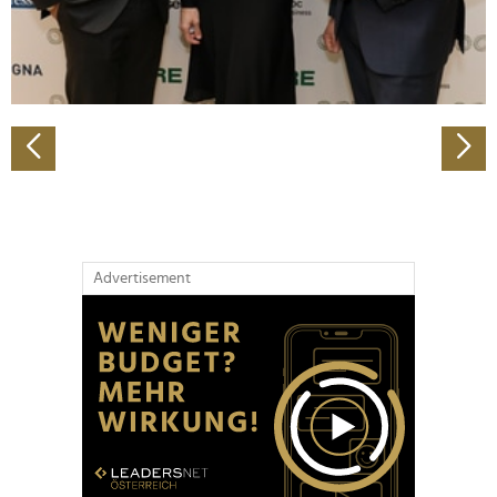
personalisieren, Funktionen für soziale Medien anbieten
zu können und die Zugriffe auf unsere Website zu
analysieren. Außerdem geben wir Informationen zu Ihrer
Verwendung unserer Website an unsere Partner für
soziale Medien, Werbung und Analysen weiter. Unsere
Partner führen diese Informationen möglicherweise mit
weiteren Daten zusammen, die Sie ihnen bereitgestellt
haben oder die sie im Rahmen Ihrer Nutzung der Dienste
gesammelt haben.
Advertisement