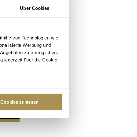
Über Cookies
ithilfe von Technologien wie
onalisierte Werbung und
 Angeboten zu ermöglichen.
g jederzeit über die Cookie-
au sein können
zieren
Cookies zulassen
hre Präferenzen im
Abschnitt
 Medien anbieten zu können
hrer Verwendung unserer