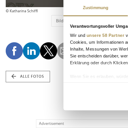
Zustimmung
© Katharina Schiffl
Verantwortungsvoller Umgan
Wir und
unsere 58 Partner
v
Cookies, um Informationen a
Inhalte, Messungen von Werb
Sie entscheiden darüber, wer
Erklärung oder durch Klicken
Wenn Sie es erlauben, würde
ALLE FOTOS
Informationen über Ih
Ihr Gerät durch aktiv
Erfahren Sie mehr darüber, w
Einzelheiten
fest.
Wir verwenden Cookies, um I
Advertisement
und die Zugriffe auf unsere 