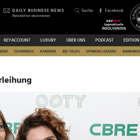
DAILY BUSINESS NEWS
Suche
Facebook
Newsletter abonnieren
KEYACCOUNT
LUXURY
ÜBER UNS
PODCAST
EDITION
SUCHEN
NZEN
TOURISMUS
KARRIERE
BIZ-TALKS
OPINION LEADERS
RANKINGS
rleihung