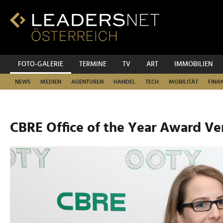
Zum
Inhalt
Zur
Fußzeilen-
Navigation
Zur
FOTO-GALERIE
TERMINE
TV
ART
IMMOBILIEN
Hauptnavigation
NEWS
MEDIEN
AGENTUREN
HANDEL
TECH
MOBILITÄT
FINA
CBRE Office of the Year Award Ve