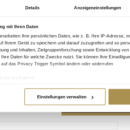
Details
Anzeigeneinstellungen
g mit Ihren Daten
erarbeiten Ihre persönlichen Daten, wie z. B. Ihre IP-Adresse, m
Advertisement
uf Ihrem Gerät zu speichern und darauf zuzugreifen und so pers
ung und Inhalten, Zielgruppenforschung sowie Entwicklung von
 Ihre Daten für welche Zwecke nutzt. Sie können Ihre Einwilligun
 auf das Privacy Trigger Symbol ändern oder widerrufen
n wir auch gerne:
re geografische Lage erfassen, welche bis auf einige Meter gen
es Scannen nach bestimmten Merkmalen (Fingerprinting) identifi
Einstellungen verwalten
ie Ihre persönlichen Daten verarbeitet werden, und legen Sie I
nhalte und Anzeigen zu personalisieren, Funktionen für soziale
Website zu analysieren. Außerdem geben wir Informationen zu I