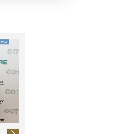
 führen diese Informationen
ie im Rahmen Ihrer Nutzung