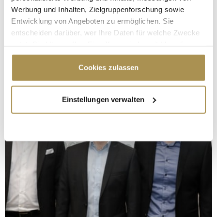
Werbung und Inhalten, Zielgruppenforschung sowie
Entwicklung von Angeboten zu ermöglichen. Sie
entscheiden darüber, wer Ihre Daten für welche Zwecke
nutzt. Sie können Ihre Einwilligung jederzeit über die
Cookie-Erklärung oder durch Klicken auf das Privacy
Trigger Symbol ändern oder widerrufen
Cookies zulassen
Wenn Sie es erlauben, würden wir auch gerne:
Einstellungen verwalten
Informationen über Ihre geografische Lage
erfassen, welche bis auf einige Meter genau sein
können
Ihr Gerät durch aktives Scannen nach
bestimmten Merkmalen (Fingerprinting) identifizieren
Erfahren Sie mehr darüber, wie Ihre persönlichen Daten
verarbeitet werden, und legen Sie Ihre Präferenzen im
Abschnitt Einzelheiten
fest.
Wir verwenden Cookies, um Inhalte und Anzeigen zu