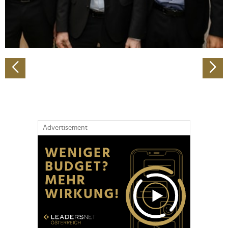
personalisieren, Funktionen für soziale Medien anbieten
zu können und die Zugriffe auf unsere Website zu
analysieren. Außerdem geben wir Informationen zu Ihrer
Verwendung unserer Website an unsere Partner für
soziale Medien, Werbung und Analysen weiter. Unsere
Partner führen diese Informationen möglicherweise mit
weiteren Daten zusammen, die Sie ihnen bereitgestellt
haben oder die sie im Rahmen Ihrer Nutzung der Dienste
gesammelt haben.
Advertisement