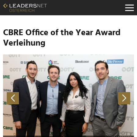
Zum
Inhalt
Zur
Fußzeilen-
Navigation
CBRE Office of the Year Award
Zur
Verleihung
Hauptnavigation