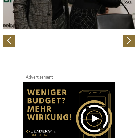
personalisieren, Funktionen für soziale Medien anbieten
zu können und die Zugriffe auf unsere Website zu
analysieren. Außerdem geben wir Informationen zu Ihrer
Verwendung unserer Website an unsere Partner für
soziale Medien, Werbung und Analysen weiter. Unsere
Partner führen diese Informationen möglicherweise mit
weiteren Daten zusammen, die Sie ihnen bereitgestellt
haben oder die sie im Rahmen Ihrer Nutzung der Dienste
gesammelt haben.
Advertisement