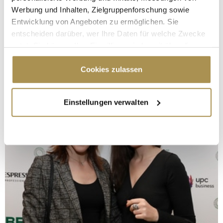
Werbung und Inhalten, Zielgruppenforschung sowie
Entwicklung von Angeboten zu ermöglichen. Sie
entscheiden darüber, wer Ihre Daten für welche Zwecke
nutzt. Sie können Ihre Einwilligung jederzeit über die
Cookie-Erklärung oder durch Klicken auf das Privacy
Trigger Symbol ändern oder widerrufen
Cookies zulassen
Wenn Sie es erlauben, würden wir auch gerne:
Einstellungen verwalten
Informationen über Ihre geografische Lage
erfassen, welche bis auf einige Meter genau sein
können
Ihr Gerät durch aktives Scannen nach
bestimmten Merkmalen (Fingerprinting) identifizieren
Erfahren Sie mehr darüber, wie Ihre persönlichen Daten
verarbeitet werden, und legen Sie Ihre Präferenzen im
Abschnitt Einzelheiten
fest.
Wir verwenden Cookies, um Inhalte und Anzeigen zu