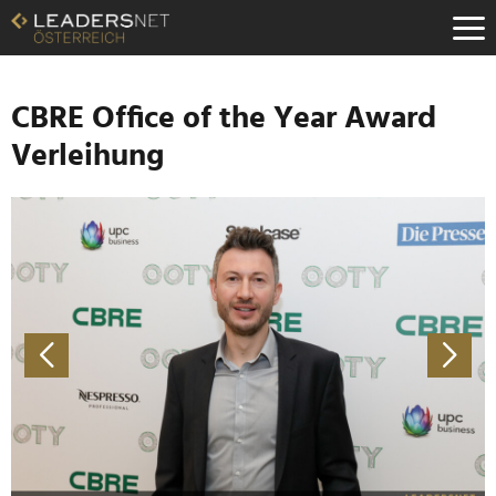
Zum
Inhalt
Zur
Fußzeilen-
Navigation
CBRE Office of the Year Award
Zur
Verleihung
Hauptnavigation