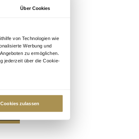
Über Cookies
ithilfe von Technologien wie
onalisierte Werbung und
 Angeboten zu ermöglichen.
g jederzeit über die Cookie-
au sein können
zieren
Cookies zulassen
hre Präferenzen im
Abschnitt
 Medien anbieten zu können
hrer Verwendung unserer