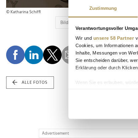
Zustimmung
© Katharina Schiffl
Verantwortungsvoller Umgan
Wir und
unsere 58 Partner
v
Cookies, um Informationen a
Inhalte, Messungen von Werb
Sie entscheiden darüber, wer
Erklärung oder durch Klicken
Wenn Sie es erlauben, würde
ALLE FOTOS
Informationen über Ih
Ihr Gerät durch aktiv
Erfahren Sie mehr darüber, w
Einzelheiten
fest.
Wir verwenden Cookies, um I
Advertisement
und die Zugriffe auf unsere 