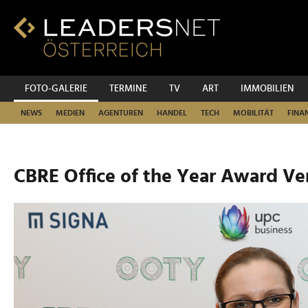
Zum
Inhalt
Zur
Fußzeilen-
Navigation
Zur
FOTO-GALERIE
TERMINE
TV
ART
IMMOBILIEN
Hauptnavigation
NEWS
MEDIEN
AGENTUREN
HANDEL
TECH
MOBILITÄT
FINA
CBRE Office of the Year Award Ve