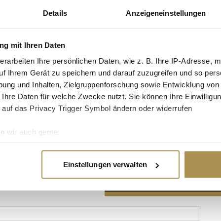
Details
Anzeigeneinstellungen
g mit Ihren Daten
erarbeiten Ihre persönlichen Daten, wie z. B. Ihre IP-Adresse, m
Advertisement
uf Ihrem Gerät zu speichern und darauf zuzugreifen und so pers
ung und Inhalten, Zielgruppenforschung sowie Entwicklung von
 Ihre Daten für welche Zwecke nutzt. Sie können Ihre Einwilligun
 auf das Privacy Trigger Symbol ändern oder widerrufen
n wir auch gerne:
re geografische Lage erfassen, welche bis auf einige Meter gen
es Scannen nach bestimmten Merkmalen (Fingerprinting) identifi
Einstellungen verwalten
ie Ihre persönlichen Daten verarbeitet werden, und legen Sie I
nhalte und Anzeigen zu personalisieren, Funktionen für soziale
Website zu analysieren. Außerdem geben wir Informationen zu I