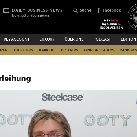
DAILY BUSINESS NEWS
Suche
Facebook
Newsletter abonnieren
KEYACCOUNT
LUXURY
ÜBER UNS
PODCAST
EDITION
SUCHEN
NZEN
TOURISMUS
KARRIERE
BIZ-TALKS
OPINION LEADERS
RANKINGS
rleihung