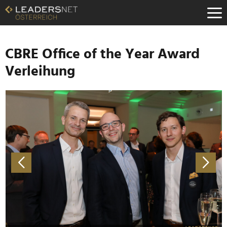
Zum
Inhalt
Zur
Fußzeilen-
Navigation
CBRE Office of the Year Award
Zur
Verleihung
Hauptnavigation