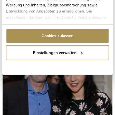
Werbung und Inhalten, Zielgruppenforschung sowie
Entwicklung von Angeboten zu ermöglichen. Sie
entscheiden darüber, wer Ihre Daten für welche Zwecke
nutzt. Sie können Ihre Einwilligung jederzeit über die
Cookie-Erklärung oder durch Klicken auf das Privacy
Trigger Symbol ändern oder widerrufen
Cookies zulassen
Wenn Sie es erlauben, würden wir auch gerne:
Einstellungen verwalten
Informationen über Ihre geografische Lage
erfassen, welche bis auf einige Meter genau sein
können
Ihr Gerät durch aktives Scannen nach
bestimmten Merkmalen (Fingerprinting) identifizieren
Erfahren Sie mehr darüber, wie Ihre persönlichen Daten
verarbeitet werden, und legen Sie Ihre Präferenzen im
Abschnitt Einzelheiten
fest.
Wir verwenden Cookies, um Inhalte und Anzeigen zu