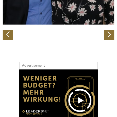
personalisieren, Funktionen für soziale Medien anbieten
zu können und die Zugriffe auf unsere Website zu
analysieren. Außerdem geben wir Informationen zu Ihrer
Verwendung unserer Website an unsere Partner für
soziale Medien, Werbung und Analysen weiter. Unsere
Partner führen diese Informationen möglicherweise mit
weiteren Daten zusammen, die Sie ihnen bereitgestellt
haben oder die sie im Rahmen Ihrer Nutzung der Dienste
gesammelt haben.
Advertisement