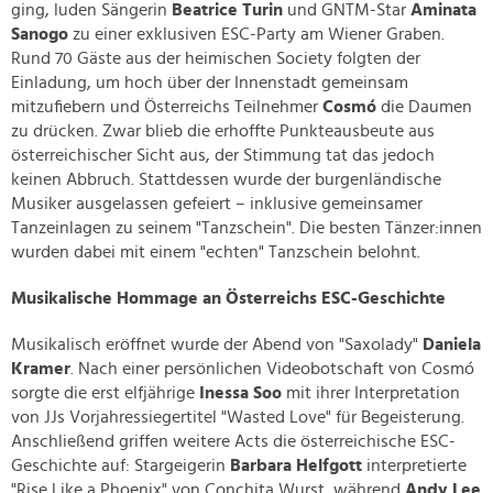
ging, luden Sängerin
Beatrice Turin
und GNTM-Star
Aminata
Sanogo
zu einer exklusiven ESC-Party am Wiener Graben.
Rund 70 Gäste aus der heimischen Society folgten der
Einladung, um hoch über der Innenstadt gemeinsam
mitzufiebern und Österreichs Teilnehmer
Cosmó
die Daumen
zu drücken. Zwar blieb die erhoffte Punkteausbeute aus
österreichischer Sicht aus, der Stimmung tat das jedoch
keinen Abbruch. Stattdessen wurde der burgenländische
Musiker ausgelassen gefeiert – inklusive gemeinsamer
Tanzeinlagen zu seinem "Tanzschein". Die besten Tänzer:innen
wurden dabei mit einem "echten" Tanzschein belohnt.
Musikalische Hommage an Österreichs ESC-Geschichte
Musikalisch eröffnet wurde der Abend von "Saxolady"
Daniela
Kramer
. Nach einer persönlichen Videobotschaft von Cosmó
sorgte die erst elfjährige
Inessa Soo
mit ihrer Interpretation
von JJs Vorjahressiegertitel "Wasted Love" für Begeisterung.
Anschließend griffen weitere Acts die österreichische ESC-
Geschichte auf: Stargeigerin
Barbara Helfgott
interpretierte
"Rise Like a Phoenix" von Conchita Wurst, während
Andy Lee