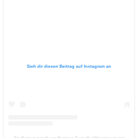
Sieh dir diesen Beitrag auf Instagram an
Ein Beitrag geteilt von Beatrice Turin 💎 (@beatrice.turin)