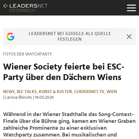
Zum
Inhalt
Zur
Fußzeilen-
Navigation
LEADERSNET BEI GOOGLE ALS QUELLE
Zur
FESTLEGEN
Hauptnavigation
FOTOS DER WATCHPARTY
Wiener Society feierte bei ESC-
Party über den Dächern Wiens
NEWS,
BIZ-TALKS,
KUNST & KULTUR,
LEADERSNET.TV,
WIEN
| Larissa Bilovits
| 18.05.2026
Während in der Wiener Stadthalle das Song-Contest-
Finale über die Bühne ging, kamen am Wiener Graben
zahlreiche Prominente zu einer exklusiven
Watchparty zusammen. Bei musikalischen und