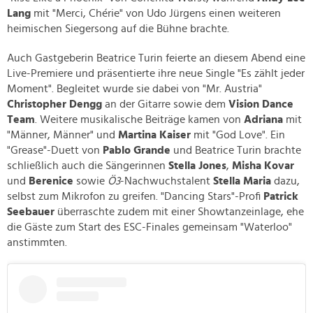
Lang
mit "Merci, Chérie" von Udo Jürgens einen weiteren
heimischen Siegersong auf die Bühne brachte.
Auch Gastgeberin Beatrice Turin feierte an diesem Abend eine
Live-Premiere und präsentierte ihre neue Single "Es zählt jeder
Moment". Begleitet wurde sie dabei von "Mr. Austria"
Christopher Dengg
an der Gitarre sowie dem
Vision Dance
Team
. Weitere musikalische Beiträge kamen von
Adriana
mit
"Männer, Männer" und
Martina Kaiser
mit "God Love". Ein
"Grease"-Duett von
Pablo Grande
und Beatrice Turin brachte
schließlich auch die Sängerinnen
Stella Jones
,
Misha Kovar
und
Berenice
sowie
Ö3
-Nachwuchstalent
Stella Maria
dazu,
selbst zum Mikrofon zu greifen. "Dancing Stars"-Profi
Patrick
Seebauer
überraschte zudem mit einer Showtanzeinlage, ehe
die Gäste zum Start des ESC-Finales gemeinsam "Waterloo"
anstimmten.