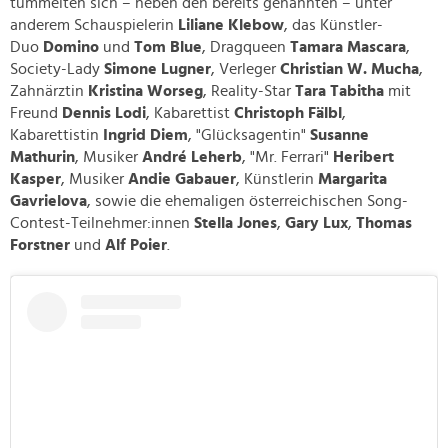
tummelten sich – neben den bereits genannten – unter
anderem Schauspielerin
Liliane Klebow
, das Künstler-
Duo
Domino
und
Tom Blue
, Dragqueen
Tamara Mascara
,
Society-Lady
Simone Lugner
, Verleger
Christian W. Mucha
,
Zahnärztin
Kristina Worseg
, Reality-Star
Tara Tabitha
mit
Freund
Dennis Lodi
, Kabarettist
Christoph Fälbl
,
Kabarettistin
Ingrid Diem
, "Glücksagentin"
Susanne
Mathurin
, Musiker
André Leherb
, "Mr. Ferrari"
Heribert
Kasper
, Musiker
Andie Gabauer
, Künstlerin
Margarita
Gavrielova
, sowie die ehemaligen österreichischen Song-
Contest-Teilnehmer:innen
Stella Jones
,
Gary Lux
,
Thomas
Forstner
und
Alf Poier
.