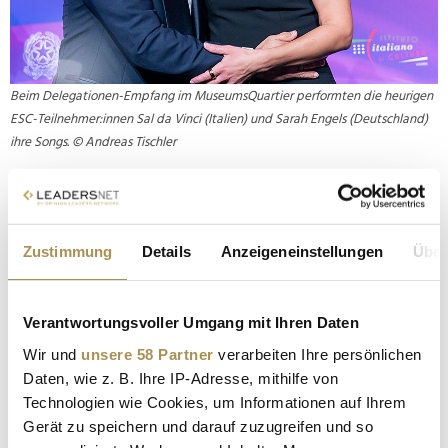
Beim Delegationen-Empfang im MuseumsQuartier performten die heurigen
ESC-Teilnehmer:innen Sal da Vinci (Italien) und Sarah Engels (Deutschland)
ihre Songs. © Andreas Tischler
Eindrücke von der Society-Watchparty sehen Sie in
unserer
Galerie
. Fotos vom Deutschland-Italien-Empfang
sehen Sie zudem
hier
.
Zustimmung
Details
Anzeigeneinstellungen
Über
www.beatriceturin.com
Verantwortungsvoller Umgang mit Ihren Daten
Wir und
unsere 58 Partner
verarbeiten Ihre persönlichen
Daten, wie z. B. Ihre IP-Adresse, mithilfe von
Technologien wie Cookies, um Informationen auf Ihrem
Gerät zu speichern und darauf zuzugreifen und so