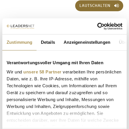
LAUTSCHALTEN
Zustimmung
Details
Anzeigeneinstellungen
Über
Verantwortungsvoller Umgang mit Ihren Daten
Wir und
unsere 58 Partner
verarbeiten Ihre persönlichen
Sollten Sie das Video nicht abspielen können, klicken Sie bitte
hier!
Daten, wie z. B. Ihre IP-Adresse, mithilfe von
Technologien wie Cookies, um Informationen auf Ihrem
EVENTS
| 31.05.2026
Gerät zu speichern und darauf zuzugreifen und so
personalisierte Werbung und Inhalte, Messungen von
Werbung und Inhalten, Zielgruppenforschung sowie
Entwicklung von Angeboten zu ermöglichen. Sie
entscheiden darüber, wer Ihre Daten für welche Zwecke
nutzt. Sie können Ihre Einwilligung jederzeit über die