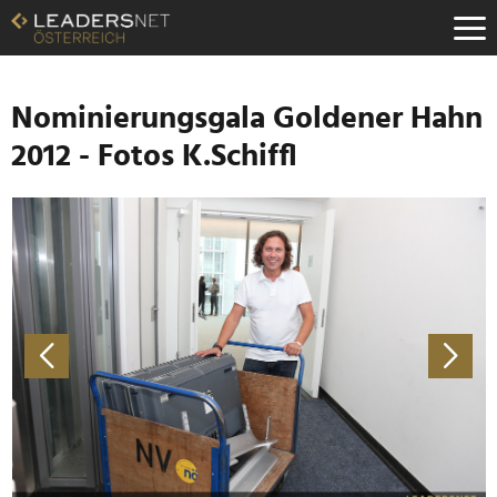
Zum
Inhalt
Zur
Fußzeilen-
Navigation
Nominierungsgala Goldener Hahn
Zur
2012 - Fotos K.Schiffl
Hauptnavigation