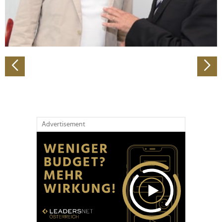
personalisieren, Funktionen für soziale Medien anbieten
zu können und die Zugriffe auf unsere Website zu
analysieren. Außerdem geben wir Informationen zu Ihrer
Verwendung unserer Website an unsere Partner für
soziale Medien, Werbung und Analysen weiter. Unsere
Partner führen diese Informationen möglicherweise mit
weiteren Daten zusammen, die Sie ihnen bereitgestellt
haben oder die sie im Rahmen Ihrer Nutzung der Dienste
gesammelt haben.
Advertisement