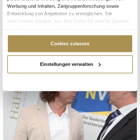
Werbung und Inhalten, Zielgruppenforschung sowie
Entwicklung von Angeboten zu ermöglichen. Sie
entscheiden darüber, wer Ihre Daten für welche Zwecke
nutzt. Sie können Ihre Einwilligung jederzeit über die
Cookie-Erklärung oder durch Klicken auf das Privacy
Trigger Symbol ändern oder widerrufen
Cookies zulassen
Wenn Sie es erlauben, würden wir auch gerne:
Einstellungen verwalten
Informationen über Ihre geografische Lage
erfassen, welche bis auf einige Meter genau sein
können
Ihr Gerät durch aktives Scannen nach
bestimmten Merkmalen (Fingerprinting) identifizieren
Erfahren Sie mehr darüber, wie Ihre persönlichen Daten
verarbeitet werden, und legen Sie Ihre Präferenzen im
Abschnitt Einzelheiten
fest.
Wir verwenden Cookies, um Inhalte und Anzeigen zu