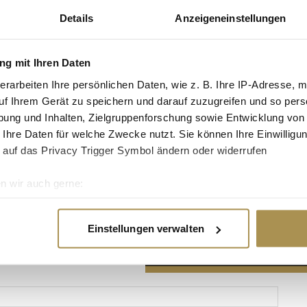
Details
Anzeigeneinstellungen
g mit Ihren Daten
erarbeiten Ihre persönlichen Daten, wie z. B. Ihre IP-Adresse, m
Advertisement
uf Ihrem Gerät zu speichern und darauf zuzugreifen und so pers
ung und Inhalten, Zielgruppenforschung sowie Entwicklung von
 Ihre Daten für welche Zwecke nutzt. Sie können Ihre Einwilligun
 auf das Privacy Trigger Symbol ändern oder widerrufen
n wir auch gerne:
re geografische Lage erfassen, welche bis auf einige Meter gen
es Scannen nach bestimmten Merkmalen (Fingerprinting) identifi
Einstellungen verwalten
ie Ihre persönlichen Daten verarbeitet werden, und legen Sie I
nhalte und Anzeigen zu personalisieren, Funktionen für soziale
Website zu analysieren. Außerdem geben wir Informationen zu I