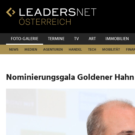
Zum
Inhalt
Zur
Fußzeilen-
Navigation
Zur
FOTO-GALERIE
TERMINE
TV
ART
IMMOBILIEN
Hauptnavigation
NEWS
MEDIEN
AGENTUREN
HANDEL
TECH
MOBILITÄT
FINA
Nominierungsgala Goldener Hahn 2