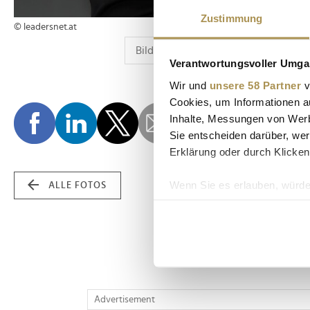
Zustimmung
© leadersnet.at
Verantwortungsvoller Umgan
Wir und
unsere 58 Partner
v
Cookies, um Informationen a
Inhalte, Messungen von Werb
Sie entscheiden darüber, wer
Erklärung oder durch Klicken
Wenn Sie es erlauben, würde
ALLE FOTOS
Informationen über Ih
Ihr Gerät durch aktiv
Erfahren Sie mehr darüber, w
Einzelheiten
fest.
Wir verwenden Cookies, um I
Advertisement
und die Zugriffe auf unsere 