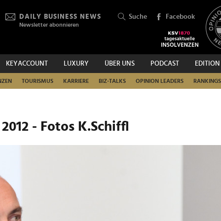
DAILY BUSINESS NEWS
Suche
Facebook
Newsletter abonnieren
KEYACCOUNT
LUXURY
ÜBER UNS
PODCAST
EDITION
SUCHEN
NZEN
TOURISMUS
KARRIERE
BIZ-TALKS
OPINION LEADERS
RANKINGS
012 - Fotos K.Schiffl