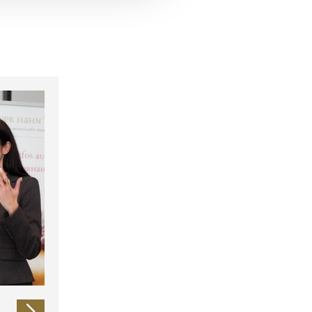
 führen diese Informationen
ie im Rahmen Ihrer Nutzung