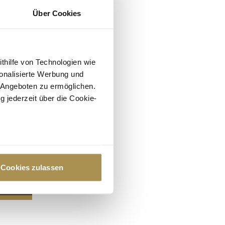
Über Cookies
ithilfe von Technologien wie
onalisierte Werbung und
 Angeboten zu ermöglichen.
g jederzeit über die Cookie-
au sein können
zieren
Cookies zulassen
hre Präferenzen im
Abschnitt
 Medien anbieten zu können
hrer Verwendung unserer