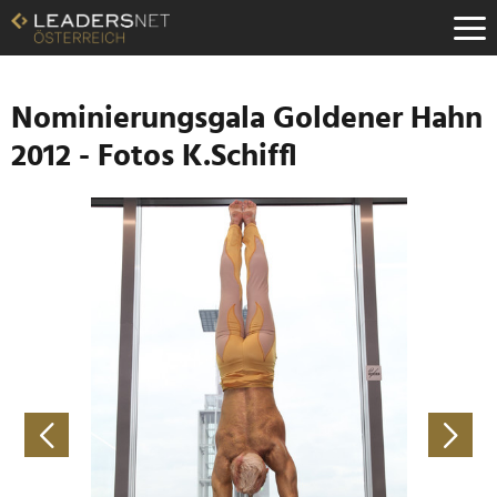
Zum
Inhalt
Zur
Fußzeilen-
Navigation
Nominierungsgala Goldener Hahn
Zur
2012 - Fotos K.Schiffl
Hauptnavigation