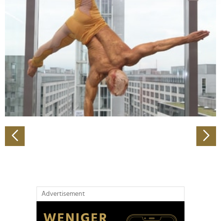
Abschnitt Einzelheiten
fest.
Wir verwenden Cookies, um Inhalte und Anzeigen zu
personalisieren, Funktionen für soziale Medien anbieten
zu können und die Zugriffe auf unsere Website zu
analysieren. Außerdem geben wir Informationen zu Ihrer
Verwendung unserer Website an unsere Partner für
soziale Medien, Werbung und Analysen weiter. Unsere
Partner führen diese Informationen möglicherweise mit
weiteren Daten zusammen, die Sie ihnen bereitgestellt
haben oder die sie im Rahmen Ihrer Nutzung der Dienste
gesammelt haben.
Advertisement