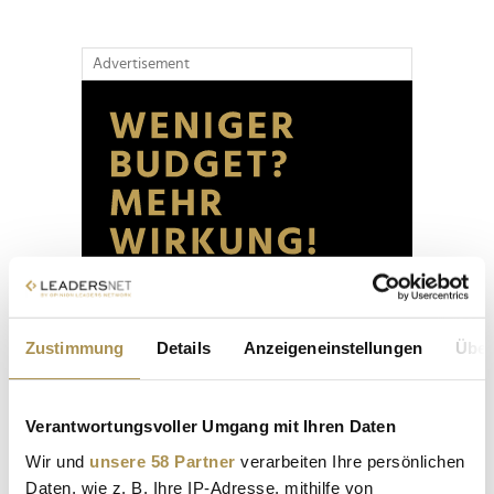
Advertisement
Zustimmung
Details
Anzeigeneinstellungen
Über
Verantwortungsvoller Umgang mit Ihren Daten
Wir und
unsere 58 Partner
verarbeiten Ihre persönlichen
Daten, wie z. B. Ihre IP-Adresse, mithilfe von