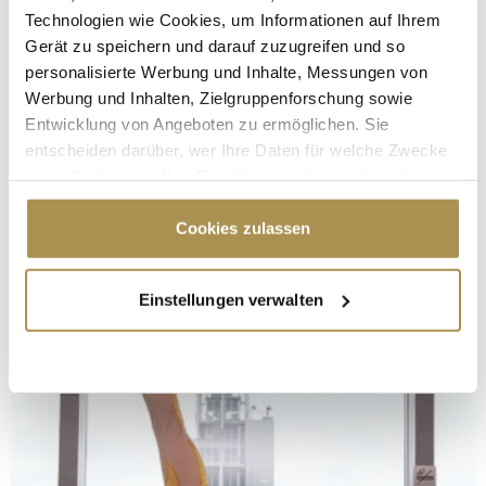
Technologien wie Cookies, um Informationen auf Ihrem
Gerät zu speichern und darauf zuzugreifen und so
personalisierte Werbung und Inhalte, Messungen von
Werbung und Inhalten, Zielgruppenforschung sowie
Entwicklung von Angeboten zu ermöglichen. Sie
entscheiden darüber, wer Ihre Daten für welche Zwecke
nutzt. Sie können Ihre Einwilligung jederzeit über die
Cookie-Erklärung oder durch Klicken auf das Privacy
Trigger Symbol ändern oder widerrufen
Cookies zulassen
Wenn Sie es erlauben, würden wir auch gerne:
Einstellungen verwalten
Informationen über Ihre geografische Lage
erfassen, welche bis auf einige Meter genau sein
können
Ihr Gerät durch aktives Scannen nach
bestimmten Merkmalen (Fingerprinting) identifizieren
Erfahren Sie mehr darüber, wie Ihre persönlichen Daten
verarbeitet werden, und legen Sie Ihre Präferenzen im