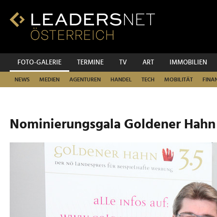
Zum
Inhalt
Zur
Fußzeilen-
Navigation
Zur
FOTO-GALERIE
TERMINE
TV
ART
IMMOBILIEN
Hauptnavigation
NEWS
MEDIEN
AGENTUREN
HANDEL
TECH
MOBILITÄT
FINA
Nominierungsgala Goldener Hahn 2