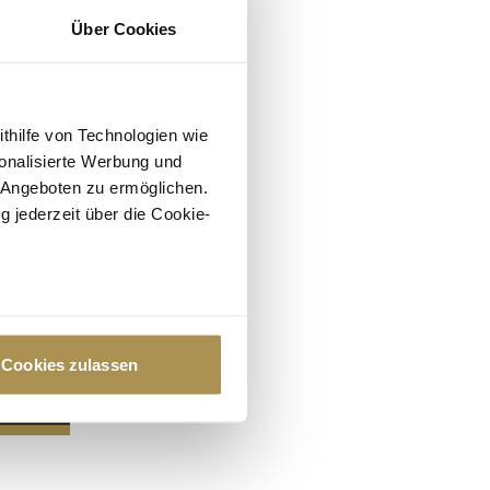
Über Cookies
ithilfe von Technologien wie
onalisierte Werbung und
 Angeboten zu ermöglichen.
g jederzeit über die Cookie-
au sein können
zieren
Cookies zulassen
hre Präferenzen im
Abschnitt
 Medien anbieten zu können
hrer Verwendung unserer