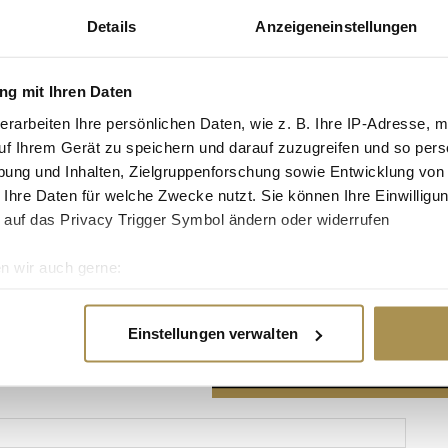
Details
Anzeigeneinstellungen
g mit Ihren Daten
erarbeiten Ihre persönlichen Daten, wie z. B. Ihre IP-Adresse, m
Advertisement
uf Ihrem Gerät zu speichern und darauf zuzugreifen und so pers
ung und Inhalten, Zielgruppenforschung sowie Entwicklung von
 Ihre Daten für welche Zwecke nutzt. Sie können Ihre Einwilligun
 auf das Privacy Trigger Symbol ändern oder widerrufen
n wir auch gerne:
re geografische Lage erfassen, welche bis auf einige Meter gen
es Scannen nach bestimmten Merkmalen (Fingerprinting) identifi
Einstellungen verwalten
ie Ihre persönlichen Daten verarbeitet werden, und legen Sie I
nhalte und Anzeigen zu personalisieren, Funktionen für soziale
Website zu analysieren. Außerdem geben wir Informationen zu I