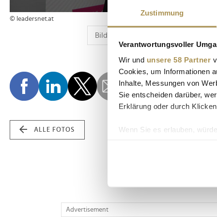
Zustimmung
© leadersnet.at
Verantwortungsvoller Umgan
Wir und
unsere 58 Partner
v
Cookies, um Informationen a
Inhalte, Messungen von Werb
Sie entscheiden darüber, wer
Erklärung oder durch Klicken
Wenn Sie es erlauben, würde
ALLE FOTOS
Informationen über Ih
Ihr Gerät durch aktiv
Erfahren Sie mehr darüber, w
Einzelheiten
fest.
Wir verwenden Cookies, um I
Advertisement
und die Zugriffe auf unsere 