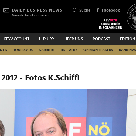
DAILY BUSINESS NEWS
Suche
Facebook
Newsletter abonnieren
KEYACCOUNT
LUXURY
ÜBER UNS
PODCAST
EDITION
SUCHEN
NZEN
TOURISMUS
KARRIERE
BIZ-TALKS
OPINION LEADERS
RANKINGS
012 - Fotos K.Schiffl