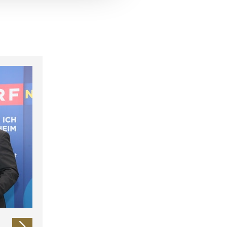
 führen diese Informationen
ie im Rahmen Ihrer Nutzung