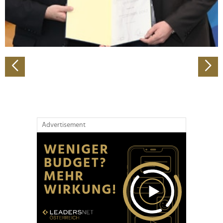
personalisieren, Funktionen für soziale Medien anbieten
zu können und die Zugriffe auf unsere Website zu
analysieren. Außerdem geben wir Informationen zu Ihrer
Verwendung unserer Website an unsere Partner für
soziale Medien, Werbung und Analysen weiter. Unsere
Partner führen diese Informationen möglicherweise mit
weiteren Daten zusammen, die Sie ihnen bereitgestellt
haben oder die sie im Rahmen Ihrer Nutzung der Dienste
gesammelt haben.
Advertisement