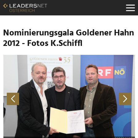
Zum
Inhalt
Zur
Fußzeilen-
Navigation
Nominierungsgala Goldener Hahn
Zur
2012 - Fotos K.Schiffl
Hauptnavigation