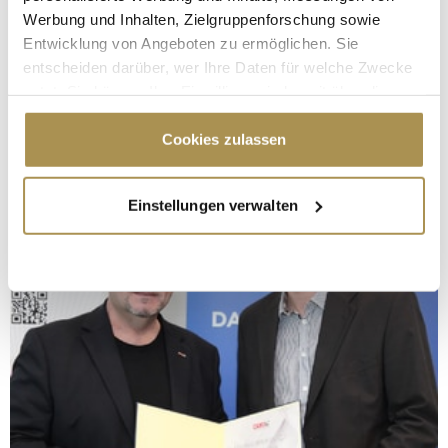
Werbung und Inhalten, Zielgruppenforschung sowie
Entwicklung von Angeboten zu ermöglichen. Sie
entscheiden darüber, wer Ihre Daten für welche Zwecke
nutzt. Sie können Ihre Einwilligung jederzeit über die
Cookie-Erklärung oder durch Klicken auf das Privacy
Trigger Symbol ändern oder widerrufen
Cookies zulassen
Wenn Sie es erlauben, würden wir auch gerne:
Einstellungen verwalten
Informationen über Ihre geografische Lage
erfassen, welche bis auf einige Meter genau sein
können
Ihr Gerät durch aktives Scannen nach
bestimmten Merkmalen (Fingerprinting) identifizieren
Erfahren Sie mehr darüber, wie Ihre persönlichen Daten
verarbeitet werden, und legen Sie Ihre Präferenzen im
Abschnitt Einzelheiten
fest.
Wir verwenden Cookies, um Inhalte und Anzeigen zu