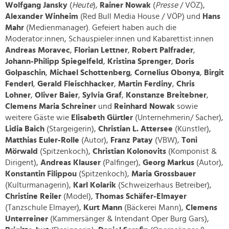
Wolfgang Jansky
(
Heute
)
,
Rainer Nowak
(
Presse
/ VÖZ)
,
Alexander Winheim
(Red Bull Media House / VÖP)
und
Hans
Mahr
(Medienmanager)
. Gefeiert haben auch die
Moderator:innen, Schauspieler:innen und Kabarettist:innen
Andreas Moravec
,
Florian Lettner
,
Robert Palfrader
,
Johann-Philipp Spiegelfeld
,
Kristina Sprenger
,
Doris
Golpaschin
,
Michael Schottenberg
,
Cornelius Obonya
,
Birgit
Fenderl
,
Gerald Fleischhacker
,
Martin Ferdiny
,
Chris
Lohner
,
Oliver Baier
,
Sylvia Graf
,
Konstanze Breitebner
,
Clemens
Maria Schreiner
und
Reinhard Nowak
sowie
weitere Gäste wie
Elisabeth Gürtler
(Unternehmerin/ Sacher)
,
Lidia Baich
(Stargeigerin),
Christian L. Attersee
(Künstler)
,
Matthias Euler-Rolle
(Autor)
,
Franz Patay
(VBW),
Toni
Mörwald
(Spitzenkoch)
,
Christian Kolonovits
(Komponist &
Dirigent)
,
Andreas Klauser
(Palfinger),
Georg Markus
(Autor)
,
Konstantin Filippou
(Spitzenkoch)
,
Maria Grossbauer
(Kulturmanagerin)
,
Karl Kolarik
(Schweizerhaus Betreiber)
,
Christine Reiler
(Model)
,
Thomas Schäfer-Elmayer
(Tanzschule Elmayer),
Kurt Mann
(Bäckerei Mann),
Clemens
Unterreiner
(Kammersänger & Intendant Oper Burg Gars)
,