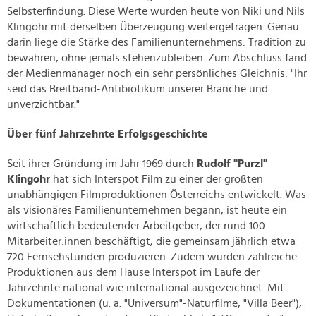
Selbsterfindung. Diese Werte würden heute von Niki und Nils
Klingohr mit derselben Überzeugung weitergetragen. Genau
darin liege die Stärke des Familienunternehmens: Tradition zu
bewahren, ohne jemals stehenzubleiben. Zum Abschluss fand
der Medienmanager noch ein sehr persönliches Gleichnis: "Ihr
seid das Breitband-Antibiotikum unserer Branche und
unverzichtbar."
Über fünf Jahrzehnte Erfolgsgeschichte
Seit ihrer Gründung im Jahr 1969 durch
Rudolf "Purzl"
Klingohr
hat sich Interspot Film zu einer der größten
unabhängigen Filmproduktionen Österreichs entwickelt. Was
als visionäres Familienunternehmen begann, ist heute ein
wirtschaftlich bedeutender Arbeitgeber, der rund 100
Mitarbeiter:innen beschäftigt, die gemeinsam jährlich etwa
720 Fernsehstunden produzieren. Zudem wurden zahlreiche
Produktionen aus dem Hause Interspot im Laufe der
Jahrzehnte national wie international ausgezeichnet. Mit
Dokumentationen (u. a. "Universum"-Naturfilme, "Villa Beer"),