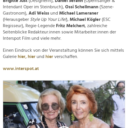
Brigitte Just
(Designerin),
Daniel Serafin
(Opernsänger &
Intendant Oper im Steinbruch),
Ossi Schellmann
(Szene-
Gastronom)
,
Adi Weiss
und
Michael Lameraner
(Herausgeber
Style Up Your Life!
)
,
Michael Kögler
(ESC
Regisseur), Regie-Legende
Fritz Melchert
, zahlreiche
Seitenblicke Redakteur:innen sowie Mitarbeiter:innen der
Interspot Film und viele mehr.
Einen Eindruck von der Veranstaltung können Sie sich mittels
Galerie
hier,
hier
und
hier
verschaffen.
www.interspot.at