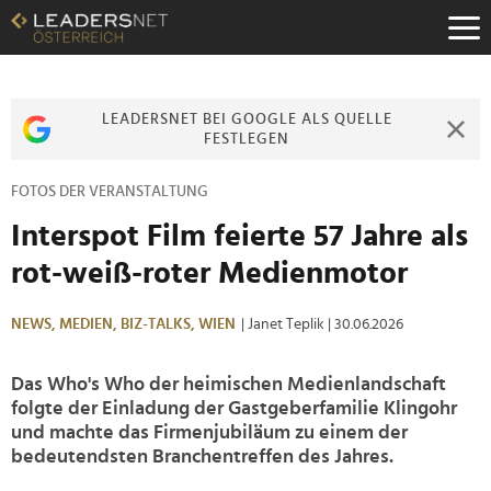
Zum
Inhalt
Zur
Fußzeilen-
Navigation
LEADERSNET BEI GOOGLE ALS QUELLE
Zur
FESTLEGEN
Hauptnavigation
FOTOS DER VERANSTALTUNG
Interspot Film feierte 57 Jahre als
rot-weiß-roter Medienmotor
NEWS,
MEDIEN,
BIZ-TALKS,
WIEN
| Janet Teplik
| 30.06.2026
Das Who's Who der heimischen Medienlandschaft
folgte der Einladung der Gastgeberfamilie Klingohr
und machte das Firmenjubiläum zu einem der
bedeutendsten Branchentreffen des Jahres.