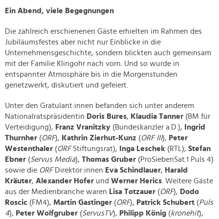
Ein Abend, viele Begegnungen
Die zahlreich erschienenen Gäste erhielten im Rahmen des
Jubiläumsfestes aber nicht nur Einblicke in die
Unternehmensgeschichte, sondern blickten auch gemeinsam
mit der Familie Klingohr nach vorn. Und so wurde in
entspannter Atmosphäre bis in die Morgenstunden
genetzwerkt, diskutiert und gefeiert.
Unter den Gratulant:innen befanden sich unter anderem
Nationalratspräsidentin
Doris Bures
,
Klaudia Tanner
(BM für
Verteidigung),
Franz Vranitzky
(Bundeskanzler a.D.)
,
Ingrid
Thurnher
(
ORF
),
Kathrin Zierhut-Kunz
(
ORF III
)
,
Peter
Westenthaler
(
ORF
Stiftungsrat),
Inga Leschek
(RTL),
Stefan
Ebner
(
Servus Media
),
Thomas Gruber
(ProSiebenSat.1 Puls 4)
sowie die
ORF
Direktor:innen
Eva Schindlauer
,
Harald
Kräuter
,
Alexander Hofer
und
Werner Herics
. Weitere Gäste
aus der Medienbranche waren
Lisa Totzauer
(
ORF
)
,
Dodo
Roscic
(FM4)
,
Martin Gastinger
(
ORF
)
,
Patrick Schubert
(
Puls
4
)
,
Peter Wolfgruber
(
ServusTV
)
,
Philipp König
(
kronehit
)
,