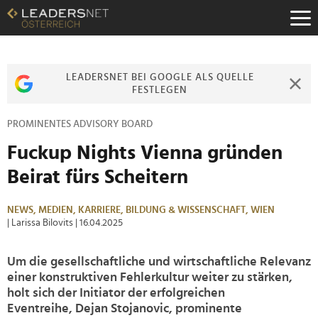
Zum
Inhalt
Zur
Fußzeilen-
Navigation
LEADERSNET BEI GOOGLE ALS QUELLE
Zur
FESTLEGEN
Hauptnavigation
PROMINENTES ADVISORY BOARD
Fuckup Nights Vienna gründen
Beirat fürs Scheitern
NEWS,
MEDIEN,
KARRIERE,
BILDUNG & WISSENSCHAFT,
WIEN
| Larissa Bilovits
| 16.04.2025
Um die gesellschaftliche und wirtschaftliche Relevanz
einer konstruktiven Fehlerkultur weiter zu stärken,
holt sich der Initiator der erfolgreichen
Eventreihe, Dejan Stojanovic, prominente