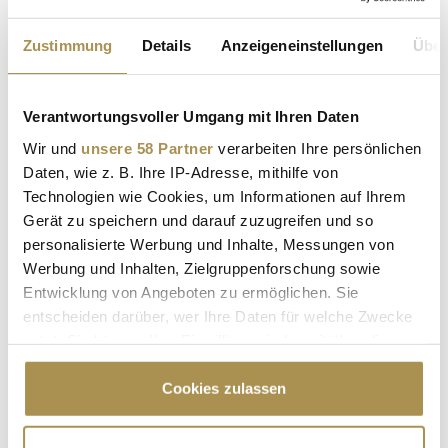
Zustimmung
Details
Anzeigeneinstellungen
Über
FUCKUP NIGHTS VIENNA
Verantwortungsvoller Umgang mit Ihren Daten
Wir und
unsere 58 Partner
verarbeiten Ihre persönlichen
Kommentar veröffentlichen
Daten, wie z. B. Ihre IP-Adresse, mithilfe von
Technologien wie Cookies, um Informationen auf Ihrem
Autor:
*
Gerät zu speichern und darauf zuzugreifen und so
personalisierte Werbung und Inhalte, Messungen von
Werbung und Inhalten, Zielgruppenforschung sowie
Kommentar:
*
Entwicklung von Angeboten zu ermöglichen. Sie
entscheiden darüber, wer Ihre Daten für welche Zwecke
nutzt. Sie können Ihre Einwilligung jederzeit über die
Cookie-Erklärung oder durch Klicken auf das Privacy
Trigger Symbol ändern oder widerrufen
Cookies zulassen
Wenn Sie es erlauben, würden wir auch gerne: