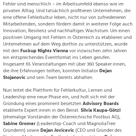
Fehler sind menschlich – im Arbeitsumfeld ebenso wie im
privaten Alltag. Und tatsächlich profitieren Unternehmen, die
eine offene Fehlerkultur leben, nicht nur von zufriedeneren
Mitarbeitenden, sondern fördern damit in weiterer Folge auch
Innovation, Resilienz und nachhaltiges Wachstum. Um einen
positiven Umgang mit Fehlern in Österreich zu etablieren und
Unternehmen auf dem Weg dorthin zu unterstützen, wurde
mit den
Fuckup Nights Vienna
vor inzwischen zehn Jahren
ein entsprechendes Eventformat ins Leben gerufen.
Insgesamt 65 Veranstaltungen mit über 360 Speaker:innen,
die ihre Erfahrungen teilten, konnten Initiator
Dejan
Stojanovic
und sein Team bereits abhalten.
Nun leitet die Plattform für Fehlerkultur, Lernen und
Leadership eine neue Phase ein, und holt sich mit der
Gründung eines prominent besetzten
Advisory Boards
etablierte Expert:innen in den Beirat:
Silvia Kaupa-Götzl
(ehemalige Vorständin der Österreichische Postbus AG),
Sabine Gromer
(Leadership-Coach und MagnoliaTree
Gründerin) sowie
Dejan Jovicevic
(CEO und Gründer des