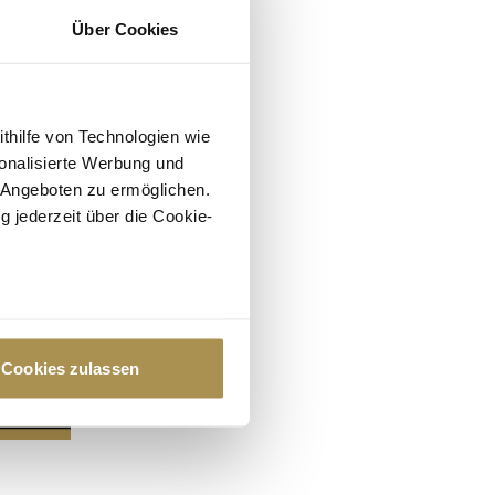
Über Cookies
ithilfe von Technologien wie
onalisierte Werbung und
 Angeboten zu ermöglichen.
g jederzeit über die Cookie-
au sein können
zieren
Cookies zulassen
hre Präferenzen im
Abschnitt
 Medien anbieten zu können
hrer Verwendung unserer