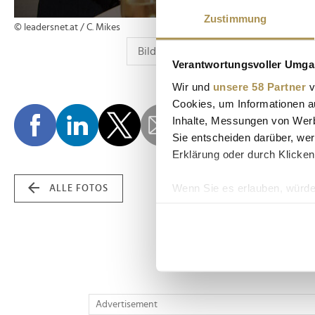
Zustimmung
© leadersnet.at / C. Mikes
Verantwortungsvoller Umgan
Wir und
unsere 58 Partner
v
Cookies, um Informationen a
Inhalte, Messungen von Werb
Sie entscheiden darüber, wer
Erklärung oder durch Klicken
Wenn Sie es erlauben, würde
ALLE FOTOS
Informationen über Ih
Ihr Gerät durch aktiv
Erfahren Sie mehr darüber, w
Einzelheiten
fest.
Wir verwenden Cookies, um I
Advertisement
und die Zugriffe auf unsere 