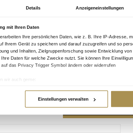
Details
Anzeigeneinstellungen
g mit Ihren Daten
erarbeiten Ihre persönlichen Daten, wie z. B. Ihre IP-Adresse, m
Advertisement
uf Ihrem Gerät zu speichern und darauf zuzugreifen und so pers
ung und Inhalten, Zielgruppenforschung sowie Entwicklung von
 Ihre Daten für welche Zwecke nutzt. Sie können Ihre Einwilligun
 auf das Privacy Trigger Symbol ändern oder widerrufen
n wir auch gerne:
re geografische Lage erfassen, welche bis auf einige Meter gen
es Scannen nach bestimmten Merkmalen (Fingerprinting) identifi
Einstellungen verwalten
ie Ihre persönlichen Daten verarbeitet werden, und legen Sie I
nhalte und Anzeigen zu personalisieren, Funktionen für soziale
Website zu analysieren. Außerdem geben wir Informationen zu I