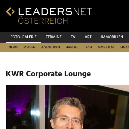
Zum
Inhalt
Zur
Fußzeilen-
Navigation
Zur
FOTO-GALERIE
TERMINE
TV
ART
IMMOBILIEN
Hauptnavigation
NEWS
MEDIEN
AGENTUREN
HANDEL
TECH
MOBILITÄT
FINA
KWR Corporate Lounge