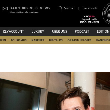
DAILY BUSINESS NEWS
Suche
Facebook
Newsletter abonnieren
KEYACCOUNT
LUXURY
ÜBER UNS
PODCAST
EDITION
SUCHEN
NZEN
TOURISMUS
KARRIERE
BIZ-TALKS
OPINION LEADERS
RANKINGS