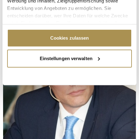
Werbung und Inhalten, Zielgruppenforschung sowie
Entwicklung von Angeboten zu ermöglichen. Sie
entscheiden darüber, wer Ihre Daten für welche Zwecke
nutzt. Sie können Ihre Einwilligung jederzeit über die
Cookie-Erklärung oder durch Klicken auf das Privacy
Trigger Symbol ändern oder widerrufen
Cookies zulassen
Wenn Sie es erlauben, würden wir auch gerne:
Einstellungen verwalten
Informationen über Ihre geografische Lage
erfassen, welche bis auf einige Meter genau sein
können
Ihr Gerät durch aktives Scannen nach
bestimmten Merkmalen (Fingerprinting) identifizieren
Erfahren Sie mehr darüber, wie Ihre persönlichen Daten
verarbeitet werden, und legen Sie Ihre Präferenzen im
Abschnitt Einzelheiten
fest.
Wir verwenden Cookies, um Inhalte und Anzeigen zu
personalisieren, Funktionen für soziale Medien anbieten