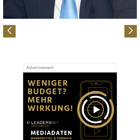
zu können und die Zugriffe auf unsere Website zu
analysieren. Außerdem geben wir Informationen zu Ihrer
Verwendung unserer Website an unsere Partner für
soziale Medien, Werbung und Analysen weiter. Unsere
Partner führen diese Informationen möglicherweise mit
weiteren Daten zusammen, die Sie ihnen bereitgestellt
haben oder die sie im Rahmen Ihrer Nutzung der Dienste
gesammelt haben.
Advertisement