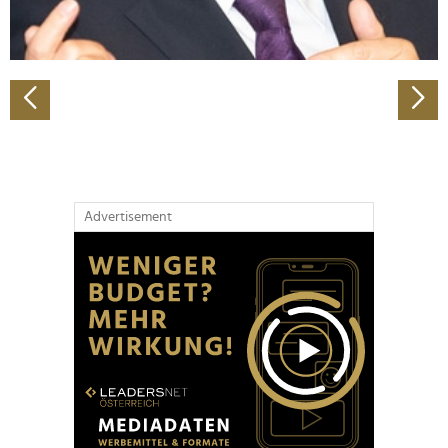
zu können und die Zugriffe auf unsere Website zu
analysieren. Außerdem geben wir Informationen zu Ihrer
Verwendung unserer Website an unsere Partner für
soziale Medien, Werbung und Analysen weiter. Unsere
Partner führen diese Informationen möglicherweise mit
weiteren Daten zusammen, die Sie ihnen bereitgestellt
haben oder die sie im Rahmen Ihrer Nutzung der Dienste
gesammelt haben.
Advertisement