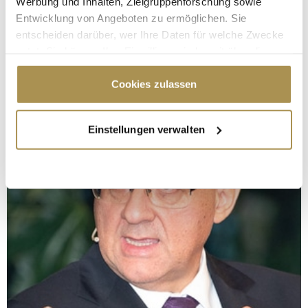
Werbung und Inhalten, Zielgruppenforschung sowie
Entwicklung von Angeboten zu ermöglichen. Sie
entscheiden darüber, wer Ihre Daten für welche Zwecke
nutzt. Sie können Ihre Einwilligung jederzeit über die
Cookie-Erklärung oder durch Klicken auf das Privacy
Trigger Symbol ändern oder widerrufen
Cookies zulassen
Wenn Sie es erlauben, würden wir auch gerne:
Einstellungen verwalten
Informationen über Ihre geografische Lage
erfassen, welche bis auf einige Meter genau sein
können
Ihr Gerät durch aktives Scannen nach
bestimmten Merkmalen (Fingerprinting) identifizieren
Erfahren Sie mehr darüber, wie Ihre persönlichen Daten
verarbeitet werden, und legen Sie Ihre Präferenzen im
Abschnitt Einzelheiten
fest.
Wir verwenden Cookies, um Inhalte und Anzeigen zu
personalisieren, Funktionen für soziale Medien anbieten