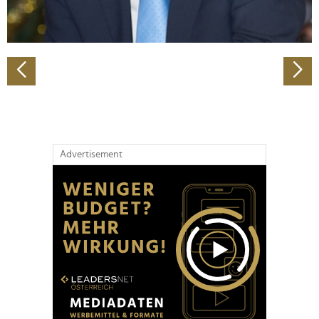
zu können und die Zugriffe auf unsere Website zu
analysieren. Außerdem geben wir Informationen zu Ihrer
Verwendung unserer Website an unsere Partner für
soziale Medien, Werbung und Analysen weiter. Unsere
Partner führen diese Informationen möglicherweise mit
weiteren Daten zusammen, die Sie ihnen bereitgestellt
haben oder die sie im Rahmen Ihrer Nutzung der Dienste
gesammelt haben.
Advertisement