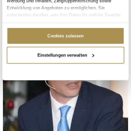
Werbung und Inhalten, Zielgruppenforschung sowie
Entwicklung von Angeboten zu ermöglichen. Sie
entscheiden darüber, wer Ihre Daten für welche Zwecke
nutzt. Sie können Ihre Einwilligung jederzeit über die
Cookie-Erklärung oder durch Klicken auf das Privacy
Trigger Symbol ändern oder widerrufen
Cookies zulassen
Wenn Sie es erlauben, würden wir auch gerne:
Einstellungen verwalten
Informationen über Ihre geografische Lage
erfassen, welche bis auf einige Meter genau sein
können
Ihr Gerät durch aktives Scannen nach
bestimmten Merkmalen (Fingerprinting) identifizieren
Erfahren Sie mehr darüber, wie Ihre persönlichen Daten
verarbeitet werden, und legen Sie Ihre Präferenzen im
Abschnitt Einzelheiten
fest.
Wir verwenden Cookies, um Inhalte und Anzeigen zu
personalisieren, Funktionen für soziale Medien anbieten