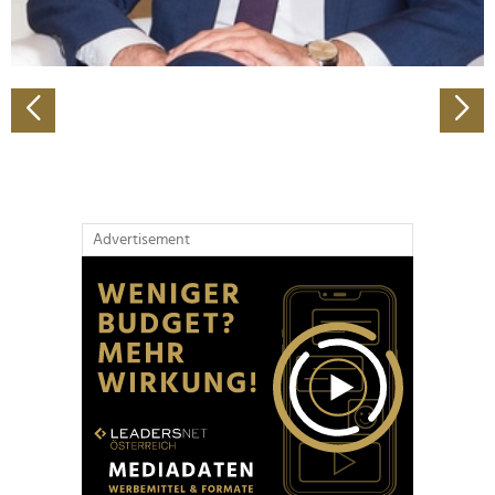
zu können und die Zugriffe auf unsere Website zu
analysieren. Außerdem geben wir Informationen zu Ihrer
Verwendung unserer Website an unsere Partner für
soziale Medien, Werbung und Analysen weiter. Unsere
Partner führen diese Informationen möglicherweise mit
weiteren Daten zusammen, die Sie ihnen bereitgestellt
haben oder die sie im Rahmen Ihrer Nutzung der Dienste
gesammelt haben.
Advertisement