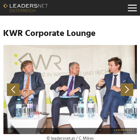
Zum
Inhalt
Zur
Fußzeilen-
Navigation
KWR Corporate Lounge
Zur
Hauptnavigation
© leadersnet.at / C. Mikes