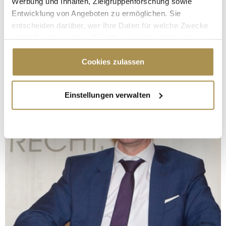
Werbung und Inhalten, Zielgruppenforschung sowie
Entwicklung von Angeboten zu ermöglichen. Sie
entscheiden darüber, wer Ihre Daten für welche Zwecke
nutzt. Sie können Ihre Einwilligung jederzeit über die
Cookie-Erklärung oder durch Klicken auf das Privacy
Trigger Symbol ändern oder widerrufen
Cookies zulassen
Wenn Sie es erlauben, würden wir auch gerne:
Einstellungen verwalten
Informationen über Ihre geografische Lage
erfassen, welche bis auf einige Meter genau sein
können
Ihr Gerät durch aktives Scannen nach
bestimmten Merkmalen (Fingerprinting) identifizieren
Erfahren Sie mehr darüber, wie Ihre persönlichen Daten
verarbeitet werden, und legen Sie Ihre Präferenzen im
Abschnitt Einzelheiten
fest.
Wir verwenden Cookies, um Inhalte und Anzeigen zu
personalisieren, Funktionen für soziale Medien anbieten