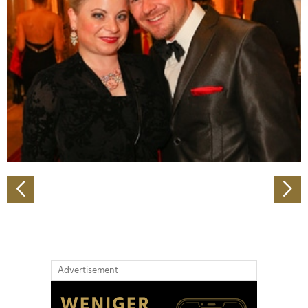
Abschnitt Einzelheiten
fest.
Wir verwenden Cookies, um Inhalte und Anzeigen zu
personalisieren, Funktionen für soziale Medien anbieten
zu können und die Zugriffe auf unsere Website zu
analysieren. Außerdem geben wir Informationen zu Ihrer
Verwendung unserer Website an unsere Partner für
soziale Medien, Werbung und Analysen weiter. Unsere
Partner führen diese Informationen möglicherweise mit
weiteren Daten zusammen, die Sie ihnen bereitgestellt
haben oder die sie im Rahmen Ihrer Nutzung der Dienste
gesammelt haben.
Advertisement