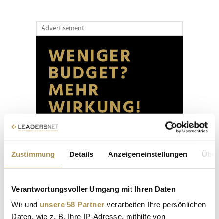
Advertisement
Zustimmung
Details
Anzeigeneinstellungen
Über
Verantwortungsvoller Umgang mit Ihren Daten
Wir und
unsere 58 Partner
verarbeiten Ihre persönlichen
Daten, wie z. B. Ihre IP-Adresse, mithilfe von