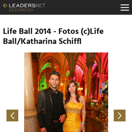
Zum
Inhalt
Zur
Fußzeilen-
Navigation
Life Ball 2014 - Fotos (c)Life
Zur
Ball/Katharina Schiffl
Hauptnavigation