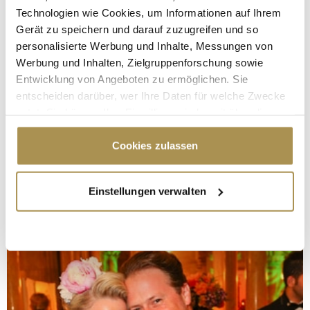
Technologien wie Cookies, um Informationen auf Ihrem
Gerät zu speichern und darauf zuzugreifen und so
personalisierte Werbung und Inhalte, Messungen von
Werbung und Inhalten, Zielgruppenforschung sowie
Entwicklung von Angeboten zu ermöglichen. Sie
entscheiden darüber, wer Ihre Daten für welche Zwecke
nutzt. Sie können Ihre Einwilligung jederzeit über die
Cookie-Erklärung oder durch Klicken auf das Privacy
Trigger Symbol ändern oder widerrufen
Cookies zulassen
Wenn Sie es erlauben, würden wir auch gerne:
Einstellungen verwalten
Informationen über Ihre geografische Lage
erfassen, welche bis auf einige Meter genau sein
können
Ihr Gerät durch aktives Scannen nach
bestimmten Merkmalen (Fingerprinting) identifizieren
Erfahren Sie mehr darüber, wie Ihre persönlichen Daten
verarbeitet werden, und legen Sie Ihre Präferenzen im