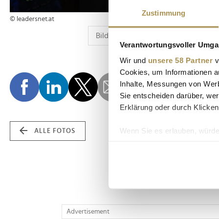
Zustimmung
© leadersnet.at
Verantwortungsvoller Umgan
Wir und
unsere 58 Partner
v
Cookies, um Informationen a
Inhalte, Messungen von Werb
Sie entscheiden darüber, wer
Erklärung oder durch Klicken
Wenn Sie es erlauben, würde
ALLE FOTOS
Informationen über Ih
Ihr Gerät durch aktiv
Erfahren Sie mehr darüber, w
Einzelheiten
fest.
Wir verwenden Cookies, um I
Advertisement
und die Zugriffe auf unsere 