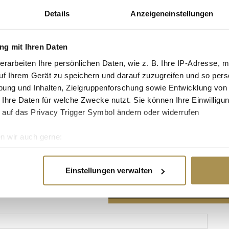
Details
Anzeigeneinstellungen
g mit Ihren Daten
erarbeiten Ihre persönlichen Daten, wie z. B. Ihre IP-Adresse, m
Advertisement
uf Ihrem Gerät zu speichern und darauf zuzugreifen und so pers
ung und Inhalten, Zielgruppenforschung sowie Entwicklung von
 Ihre Daten für welche Zwecke nutzt. Sie können Ihre Einwilligun
 auf das Privacy Trigger Symbol ändern oder widerrufen
n wir auch gerne:
re geografische Lage erfassen, welche bis auf einige Meter gen
es Scannen nach bestimmten Merkmalen (Fingerprinting) identifi
Einstellungen verwalten
ie Ihre persönlichen Daten verarbeitet werden, und legen Sie I
nhalte und Anzeigen zu personalisieren, Funktionen für soziale
Website zu analysieren. Außerdem geben wir Informationen zu I