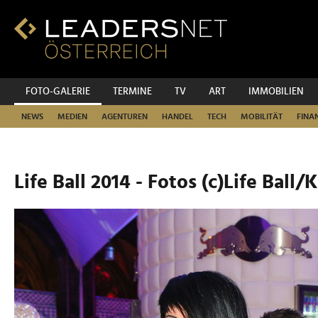
Zum
Inhalt
Zur
Fußzeilen-
Navigation
Zur
FOTO-GALERIE
TERMINE
TV
ART
IMMOBILIEN
Hauptnavigation
NEWS
MEDIEN
AGENTUREN
HANDEL
TECH
MOBILITÄT
FINA
Life Ball 2014 - Fotos (c)Life Ball/