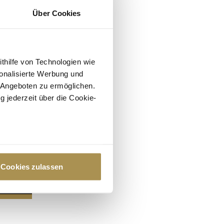
Über Cookies
ithilfe von Technologien wie
onalisierte Werbung und
 Angeboten zu ermöglichen.
g jederzeit über die Cookie-
au sein können
zieren
Cookies zulassen
hre Präferenzen im
Abschnitt
 Medien anbieten zu können
hrer Verwendung unserer