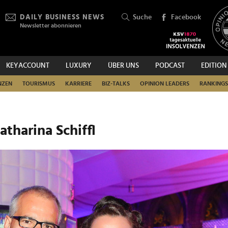
DAILY BUSINESS NEWS
Suche
Facebook
Newsletter abonnieren
KEYACCOUNT
LUXURY
ÜBER UNS
PODCAST
EDITION
SUCHEN
NZEN
TOURISMUS
KARRIERE
BIZ-TALKS
OPINION LEADERS
RANKINGS
Katharina Schiffl