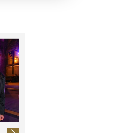
 führen diese Informationen
ie im Rahmen Ihrer Nutzung