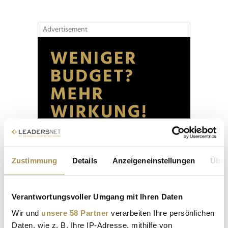
Advertisement
Zustimmung
Details
Anzeigeneinstellungen
Über
Verantwortungsvoller Umgang mit Ihren Daten
Wir und
unsere 58 Partner
verarbeiten Ihre persönlichen
Daten, wie z. B. Ihre IP-Adresse, mithilfe von