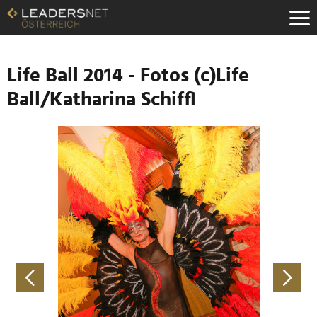
Zum
Inhalt
Zur
Fußzeilen-
Navigation
Life Ball 2014 - Fotos (c)Life
Zur
Ball/Katharina Schiffl
Hauptnavigation