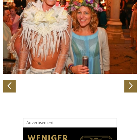
Abschnitt Einzelheiten
fest.
Wir verwenden Cookies, um Inhalte und Anzeigen zu
personalisieren, Funktionen für soziale Medien anbieten
zu können und die Zugriffe auf unsere Website zu
analysieren. Außerdem geben wir Informationen zu Ihrer
Verwendung unserer Website an unsere Partner für
soziale Medien, Werbung und Analysen weiter. Unsere
Partner führen diese Informationen möglicherweise mit
weiteren Daten zusammen, die Sie ihnen bereitgestellt
haben oder die sie im Rahmen Ihrer Nutzung der Dienste
gesammelt haben.
Advertisement