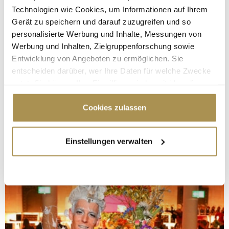
Technologien wie Cookies, um Informationen auf Ihrem
Gerät zu speichern und darauf zuzugreifen und so
personalisierte Werbung und Inhalte, Messungen von
Werbung und Inhalten, Zielgruppenforschung sowie
Entwicklung von Angeboten zu ermöglichen. Sie
entscheiden darüber, wer Ihre Daten für welche Zwecke
nutzt. Sie können Ihre Einwilligung jederzeit über die
Cookie-Erklärung oder durch Klicken auf das Privacy
Trigger Symbol ändern oder widerrufen
Cookies zulassen
Wenn Sie es erlauben, würden wir auch gerne:
Einstellungen verwalten
Informationen über Ihre geografische Lage
erfassen, welche bis auf einige Meter genau sein
können
Ihr Gerät durch aktives Scannen nach
bestimmten Merkmalen (Fingerprinting) identifizieren
Erfahren Sie mehr darüber, wie Ihre persönlichen Daten
verarbeitet werden, und legen Sie Ihre Präferenzen im