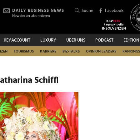
DAILY BUSINESS NEWS
Suche
Facebook
Newsletter abonnieren
KEYACCOUNT
LUXURY
ÜBER UNS
PODCAST
EDITION
SUCHEN
NZEN
TOURISMUS
KARRIERE
BIZ-TALKS
OPINION LEADERS
RANKINGS
Katharina Schiffl