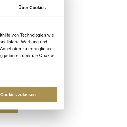
Über Cookies
ithilfe von Technologien wie
onalisierte Werbung und
 Angeboten zu ermöglichen.
g jederzeit über die Cookie-
au sein können
zieren
Cookies zulassen
hre Präferenzen im
Abschnitt
 Medien anbieten zu können
hrer Verwendung unserer