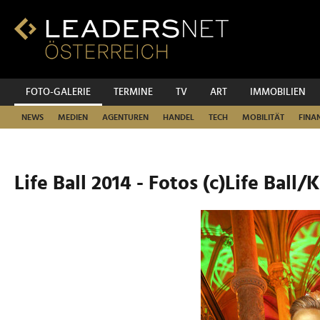
Zum
Inhalt
Zur
Fußzeilen-
Navigation
Zur
FOTO-GALERIE
TERMINE
TV
ART
IMMOBILIEN
Hauptnavigation
NEWS
MEDIEN
AGENTUREN
HANDEL
TECH
MOBILITÄT
FINA
Life Ball 2014 - Fotos (c)Life Ball/