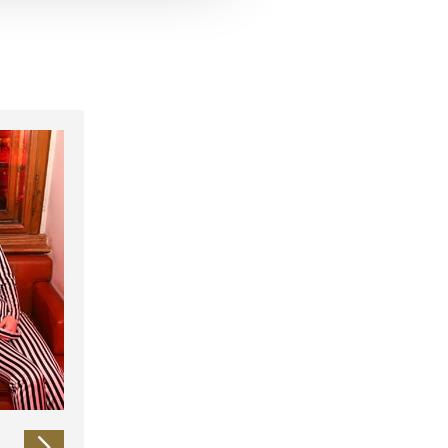
 führen diese Informationen
ie im Rahmen Ihrer Nutzung