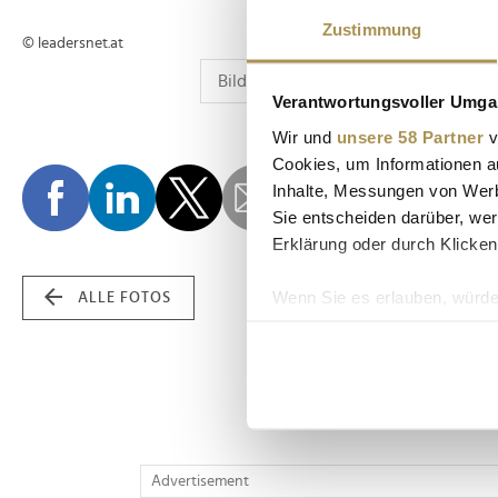
Zustimmung
© leadersnet.at
Verantwortungsvoller Umgan
Wir und
unsere 58 Partner
v
Cookies, um Informationen a
Inhalte, Messungen von Werb
Sie entscheiden darüber, wer
Erklärung oder durch Klicken
Wenn Sie es erlauben, würde
ALLE FOTOS
Informationen über Ih
Ihr Gerät durch aktiv
Erfahren Sie mehr darüber, w
Einzelheiten
fest.
Wir verwenden Cookies, um I
Advertisement
und die Zugriffe auf unsere 