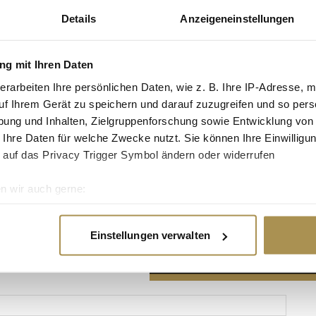
Details
Anzeigeneinstellungen
g mit Ihren Daten
erarbeiten Ihre persönlichen Daten, wie z. B. Ihre IP-Adresse, m
Advertisement
uf Ihrem Gerät zu speichern und darauf zuzugreifen und so pers
ung und Inhalten, Zielgruppenforschung sowie Entwicklung von
 Ihre Daten für welche Zwecke nutzt. Sie können Ihre Einwilligun
 auf das Privacy Trigger Symbol ändern oder widerrufen
n wir auch gerne:
re geografische Lage erfassen, welche bis auf einige Meter gen
es Scannen nach bestimmten Merkmalen (Fingerprinting) identifi
Einstellungen verwalten
ie Ihre persönlichen Daten verarbeitet werden, und legen Sie I
nhalte und Anzeigen zu personalisieren, Funktionen für soziale
Website zu analysieren. Außerdem geben wir Informationen zu I