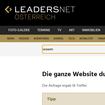
Zum
Inhalt
Zur
Fußzeilen-
Navigation
Zur
FOTO-GALERIE
TERMINE
TV
ART
IMMOBILIEN
Hauptnavigation
NEWS
MEDIEN
AGENTUREN
HANDEL
TECH
MOBILITÄT
FINA
Die ganze Website d
Die Anfrage ergab 18 Treffer.
Tipp