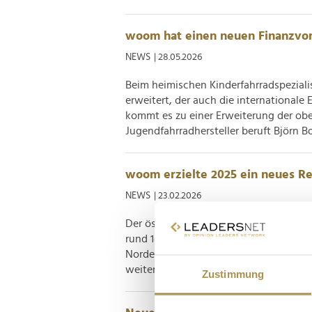
woom hat einen neuen Finanzvo
NEWS
| 28.05.2026
Beim heimischen Kinderfahrradspezial
erweitert, der auch die internationale
kommt es zu einer Erweiterung der ob
Jugendfahrradhersteller beruft Björn Bo
woom erzielte 2025 ein neues R
NEWS
| 23.02.2026
Der österreichische Kinder- und Jugen
rund 149 Millionen Euro Umsatz erwir
Nordeuropa und UK verzeichnet. Und a
weiter fortgesetzt werden. Der österrei
Zustimmung