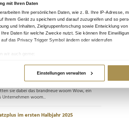
 Kleinkinder stößt auf hohe Nachfrage
g mit Ihren Daten
erarbeiten Ihre persönlichen Daten, wie z. B. Ihre IP-Adresse, m
uf Ihrem Gerät zu speichern und darauf zuzugreifen und so pers
om WOW" soll eine bislang wenig adressierte
ung und Inhalten, Zielgruppenforschung sowie Entwicklung von
che Mobilität neu positionieren. Rund vier
 Ihre Daten für welche Zwecke nutzt. Sie können Ihre Einwilligun
rnehmen positive Bilanz. Der österreichische
 auf das Privacy Trigger Symbol ändern oder widerrufen
oom hat im Oktober...
n wir auch gerne:
ve fort
re geografische Lage erfassen, welche bis auf einige Meter gen
es Scannen nach bestimmten Merkmalen (Fingerprinting) identifi
Einstellungen verwalten
ie Ihre persönlichen Daten verarbeitet werden, und legen Sie I
 am Tegernsee und in Klosterneuburg war der
zt bei den Wiener Kinderfreunden im 23. Wiener
atten sie dabei das brandneue woom Wow, ein
as Unternehmen woom...
nhalte und Anzeigen zu personalisieren, Funktionen für soziale
Website zu analysieren. Außerdem geben wir Informationen zu I
r soziale Medien, Werbung und Analysen weiter. Unsere Partner
tzplus im ersten Halbjahr 2025
 Daten zusammen, die Sie ihnen bereitgestellt haben oder die s
n.