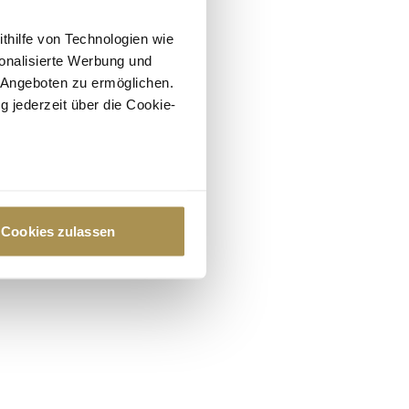
ithilfe von Technologien wie
onalisierte Werbung und
 Angeboten zu ermöglichen.
g jederzeit über die Cookie-
au sein können
zieren
Cookies zulassen
hre Präferenzen im
Abschnitt
 Medien anbieten zu können
hrer Verwendung unserer
 führen diese Informationen
ie im Rahmen Ihrer Nutzung