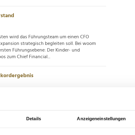
rstand
isten wird das Führungsteam um einen CFO
 Expansion strategisch begleiten soll. Bei woom
ersten Führungsebene: Der Kinder- und
os zum Chief Financial...
ekordergebnis
dfahrradhersteller konnte im vergangenen Jahr
tschaften. Besonders starke Zuwächse habe man in
uch 2026 soll der internationale Wachstumskurs
chische...
Details
Anzeigeneinstellungen