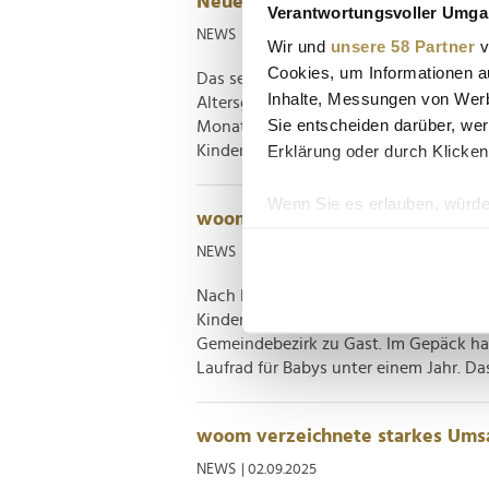
Neue woom-Mobilitätslösung für
Verantwortungsvoller Umgan
NEWS
| 19.01.2026
Wir und
unsere 58 Partner
v
Cookies, um Informationen a
Das selbst-balancierende Laufrad "wo
Inhalte, Messungen von Werb
Altersgruppe ansprechen und frühkindli
Sie entscheiden darüber, wer
Monate nach Marktstart zieht das Unte
Erklärung oder durch Klicken
Kinder- und Jugendfahrradhersteller w
Wenn Sie es erlauben, würde
woom setzt Kindergarten-Initiati
Informationen über Ih
NEWS
| 27.11.2025
Ihr Gerät durch aktiv
Erfahren Sie mehr darüber, w
Nach Besuchen der Kindertagesstätten
Einzelheiten
fest.
Kinder- und Jugendradhersteller zulet
Gemeindebezirk zu Gast. Im Gepäck h
Laufrad für Babys unter einem Jahr. D
Wir verwenden Cookies, um I
und die Zugriffe auf unsere 
Website an unsere Partner fü
woom verzeichnete starkes Umsa
möglicherweise mit weiteren
NEWS
| 02.09.2025
der Dienste gesammelt habe