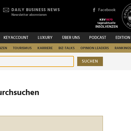
DAILY BUSINESS NEWS
Facebook
Newsletter abonnieren
KEYACCOUNT
LUXURY
ÜBER UNS
PODCAST
EDITION
NZEN
TOURISMUS
KARRIERE
BIZ-TALKS
OPINION LEADERS
RANKINGS
SUCHEN
urchsuchen