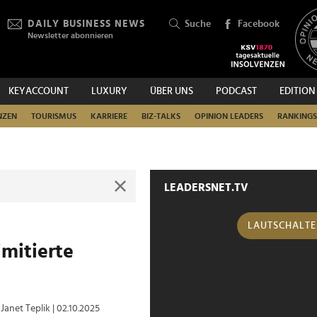
DAILY BUSINESS NEWS
Suche
Facebook
Newsletter abonnieren
KEYACCOUNT
LUXURY
ÜBER UNS
PODCAST
EDITION
SUCHEN
NZEN
TOURISMUS
KARRIERE
BIZ-TALKS
OPINION LEADERS
RANKINGS
LEADERSNET.TV
LAUTSCHALT
imitierte
| Janet Teplik
| 02.10.2025