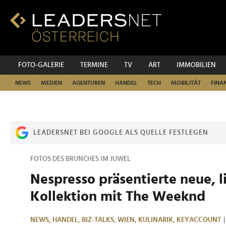
Zum
Inhalt
Zur
Fußzeilen-
Navigation
Zur
FOTO-GALERIE
TERMINE
TV
ART
IMMOBILIEN
Hauptnavigation
NEWS
MEDIEN
AGENTUREN
HANDEL
TECH
MOBILITÄT
FINA
LEADERSNET BEI GOOGLE ALS QUELLE FESTLEGEN
FOTOS DES BRUNCHES IM JUWEL
Nespresso präsentierte neue, l
Kollektion mit The Weeknd
NEWS,
HANDEL,
BIZ-TALKS,
WIEN,
KULINARIK,
KEYACCOUNT