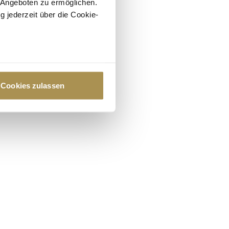
 Angeboten zu ermöglichen.
g jederzeit über die Cookie-
au sein können
zieren
Cookies zulassen
hre Präferenzen im
Abschnitt
 Medien anbieten zu können
hrer Verwendung unserer
 führen diese Informationen
ie im Rahmen Ihrer Nutzung