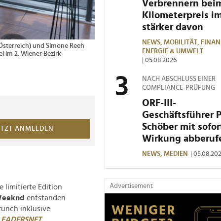
Verbrennern bei
Kilometerpreis i
stärker davon
NEWS,
MOBILITÄT,
FINAN
Österreich) und Simone Reeh
2 von 2 Bildern
Für einen Blick hinte
ENERGIE & UMWELT
l im 2. Wiener Bezirk
Videomaterial von T
| 05.08.2026
über ihre persönlich
© LEADERSNET/ D. Mikkelsen
NACH ABSCHLUSS EINER
COMPLIANCE-PRÜFUNG
ORF-III-
Geschäftsführer 
Schöber mit sofor
ETZT ANMELDEN
Wirkung abberuf
NEWS,
MEDIEN
| 05.08.20
Advertisement
 limitierte Edition
Weeknd
entstanden
runch inklusive
LEADERSNET