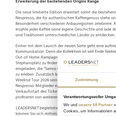
Erweiterung der bestehenden Origins Range
Die neue limitierte Edition erweitert somit die bestehe
Nespresso, die für authentischen Kaffeegenuss stehe und
Besonderheit verschiedener Anbauregionen zelebriere. A
erzähle jeder Kaffee seine eigene Geschichte und lade d
und Traditionen unterschiedlicher Länder zu entdecken
Einher mit dem Launch der neuen Sorte geht eine aufme
Kommunikation. Denn die Kollektion ist seit Ende Sept
Out-of-Home-Kampagne an mehreren Standorten rund 
Stephansplatz zu finden. Darüber hinaus sind Kaffeelieb
eingeladen, die "Samra Origins" in allen Nespresso Bout
zu erleben. Zusätzlich bietet das Unternehmen als offizie
Zustimmung
Weeknd Tour 2026 seinen Mitgliedern exklusive Vorteil
Nespresso-Mitglieder erhielten etwa 24 Stunden vor dem 
Verkaufsstart des Ticket-Presales einen exklusiven Vor
Verantwortungsvoller Umgan
profitieren von weiteren Aktionen rund um die Tour.
Wir und
unsere 58 Partner
v
LEADERSNET
begleitete die Präsentation. Einen Eindru
Cookies, um Informationen a
können Sie sich mittels
Galerie
verschaffen.