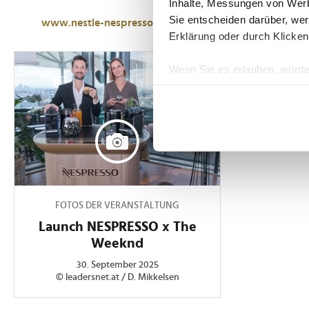
Inhalte, Messungen von Werb
Sie entscheiden darüber, wer
www.nestle-nespresso.com
Erklärung oder durch Klicken
Wenn Sie es erlauben, würde
Informationen über Ih
Ihr Gerät durch aktiv
Erfahren Sie mehr darüber, w
Einzelheiten
fest.
Wir verwenden Cookies, um I
und die Zugriffe auf unsere 
FOTOS DER VERANSTALTUNG
Website an unsere Partner fü
möglicherweise mit weiteren
Launch NESPRESSO x The
der Dienste gesammelt habe
Weeknd
30. September 2025
© leadersnet.at / D. Mikkelsen