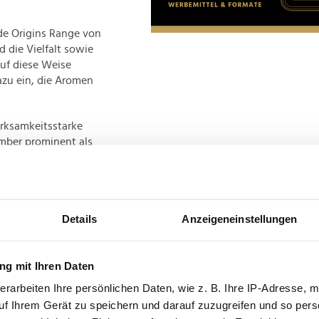
nde Origins Range von
 die Vielfalt sowie
uf diese Weise
azu ein, die Aromen
.
rksamkeitsstarke
ember prominent als
um den Wiener
haber:innen
iquen österreichweit
ller Sponsor der The
Details
Anzeigeneinstellungen
e. Ausgewählte
offiziellen
abzugang und
g mit Ihren Daten
erarbeiten Ihre persönlichen Daten, wie z. B. Ihre IP-Adresse, m
ck vom Coffee-Brunch
uf Ihrem Gerät zu speichern und darauf zuzugreifen und so pers