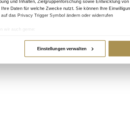
ung und Inhalten, Zielgruppenforschung sowie Entwicklung von
 Ihre Daten für welche Zwecke nutzt. Sie können Ihre Einwilligun
 auf das Privacy Trigger Symbol ändern oder widerrufen
n wir auch gerne:
re geografische Lage erfassen, welche bis auf einige Meter gen
es Scannen nach bestimmten Merkmalen (Fingerprinting) identifi
Einstellungen verwalten
ie Ihre persönlichen Daten verarbeitet werden, und legen Sie I
nhalte und Anzeigen zu personalisieren, Funktionen für soziale
Website zu analysieren. Außerdem geben wir Informationen zu I
r soziale Medien, Werbung und Analysen weiter. Unsere Partner
 Daten zusammen, die Sie ihnen bereitgestellt haben oder die s
n.