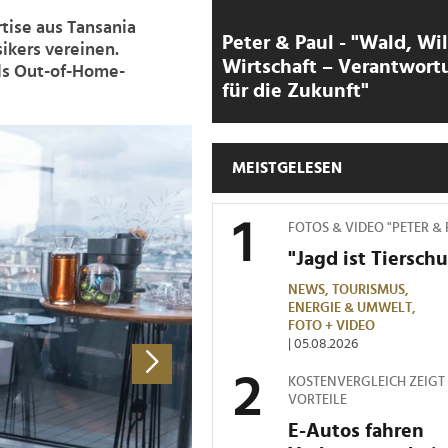
rtise aus Tansania
Peter & Paul - "Wald, Wi
ikers vereinen.
Wirtschaft – Verantwort
ls Out-of-Home-
für die Zukunft"
>
MEISTGELESEN
FOTOS & VIDEO "PETER &
"Jagd ist Tierschu
NEWS,
TOURISMUS,
ENERGIE & UMWELT,
FOTO + VIDEO
| 05.08.2026
KOSTENVERGLEICH ZEIGT
VORTEILE
E-Autos fahren