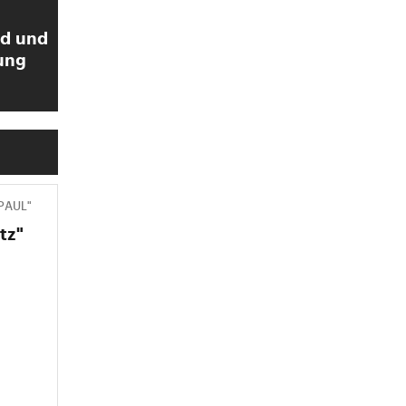
ld und
ung
>
 PAUL"
tz"