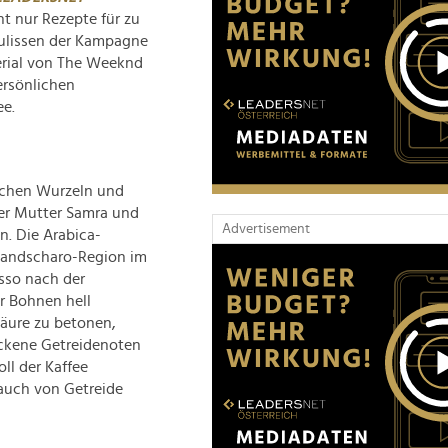
t nur Rezepte für zu
Kulissen der Kampagne
erial von The Weeknd
ersönlichen
ee.
ischen Wurzeln und
ner Mutter Samra und
Advertisement
n. Die Arabica-
mandscharo-Region im
sso nach der
r Bohnen hell
Säure zu betonen,
ockene Getreidenoten
ll der Kaffee
Hauch von Getreide