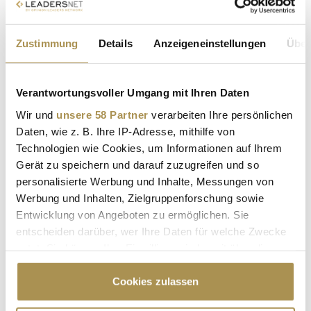
Adresse: Leystrasse 154, 1020 Wien
www.leywand.at
Projektentwickler: KIBB Immobilen GmbH
Zustimmung
Details
Anzeigeneinstellungen
Über
Architekt: Franz und Sue ZT GmbH (Entwurf,
Ausführungsplanung) und Arch. DI Thomas Kreiner
(Generalplaner)
Verantwortungsvoller Umgang mit Ihren Daten
Eigentümer: WEG Leystrasse 154
Wir und
unsere 58 Partner
verarbeiten Ihre persönlichen
Daten, wie z. B. Ihre IP-Adresse, mithilfe von
Technologien wie Cookies, um Informationen auf Ihrem
Kategorie Spezialimmobilien
– Sponsor: willhaben
Gerät zu speichern und darauf zuzugreifen und so
Schloss Gainfarn – Musikschule / Bad Vöslau (NÖ)
personalisierte Werbung und Inhalte, Messungen von
Adresse: Hauptstraße 14. 2540 Bad Vöslau
Werbung und Inhalten, Zielgruppenforschung sowie
www.msbadvoeslau.at
Entwicklung von Angeboten zu ermöglichen. Sie
Projektentwickler + Eigentümer: Stadtgemeinde Bad
entscheiden darüber, wer Ihre Daten für welche Zwecke
Vöslau
nutzt. Sie können Ihre Einwilligung jederzeit über die
Architekt: Arch. Johannes Kraus (archipel architekten)
Cookie-Erklärung oder durch Klicken auf das Privacy
mit swap Architektur ZT GmbH
Trigger Symbol ändern oder widerrufen
Cookies zulassen
Baumeister: Sedlak Bau GmbH