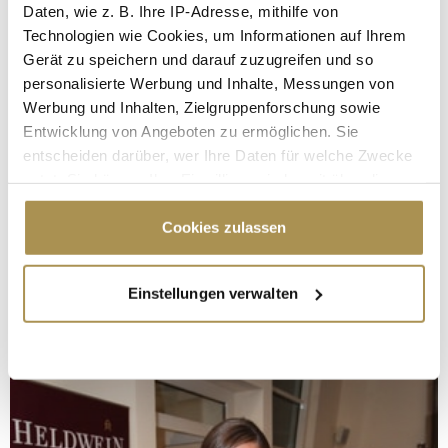
Daten, wie z. B. Ihre IP-Adresse, mithilfe von
Technologien wie Cookies, um Informationen auf Ihrem
Gerät zu speichern und darauf zuzugreifen und so
personalisierte Werbung und Inhalte, Messungen von
Werbung und Inhalten, Zielgruppenforschung sowie
Entwicklung von Angeboten zu ermöglichen. Sie
entscheiden darüber, wer Ihre Daten für welche Zwecke
nutzt. Sie können Ihre Einwilligung jederzeit über die
Cookie-Erklärung oder durch Klicken auf das Privacy
Trigger Symbol ändern oder widerrufen
Cookies zulassen
Wenn Sie es erlauben, würden wir auch gerne:
Einstellungen verwalten
Informationen über Ihre geografische Lage
erfassen, welche bis auf einige Meter genau sein
können
Ihr Gerät durch aktives Scannen nach
bestimmten Merkmalen (Fingerprinting) identifizieren
Erfahren Sie mehr darüber, wie Ihre persönlichen Daten