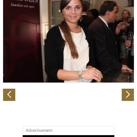
verarbeitet werden, und legen Sie Ihre Präferenzen im
Abschnitt Einzelheiten
fest.
Wir verwenden Cookies, um Inhalte und Anzeigen zu
personalisieren, Funktionen für soziale Medien anbieten
zu können und die Zugriffe auf unsere Website zu
analysieren. Außerdem geben wir Informationen zu Ihrer
Verwendung unserer Website an unsere Partner für
soziale Medien, Werbung und Analysen weiter. Unsere
Partner führen diese Informationen möglicherweise mit
weiteren Daten zusammen, die Sie ihnen bereitgestellt
haben oder die sie im Rahmen Ihrer Nutzung der Dienste
gesammelt haben.
Advertisement