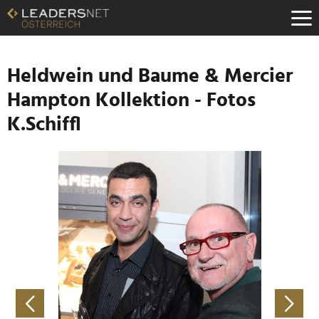
Zum
Inhalt
Zur
Fußzeilen-
Navigation
Heldwein und Baume & Mercier
Zur
Hampton Kollektion - Fotos
Hauptnavigation
K.Schiffl