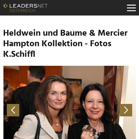
Zum
Inhalt
Zur
Fußzeilen-
Navigation
Heldwein und Baume & Mercier
Zur
Hampton Kollektion - Fotos
Hauptnavigation
K.Schiffl