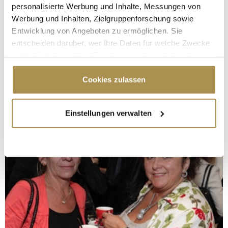
personalisierte Werbung und Inhalte, Messungen von
Werbung und Inhalten, Zielgruppenforschung sowie
Entwicklung von Angeboten zu ermöglichen. Sie
entscheiden darüber, wer Ihre Daten für welche Zwecke
nutzt. Sie können Ihre Einwilligung jederzeit über die
Cookie-Erklärung oder durch Klicken auf das Privacy
Trigger Symbol ändern oder widerrufen
Cookies zulassen
Wenn Sie es erlauben, würden wir auch gerne:
Einstellungen verwalten
Informationen über Ihre geografische Lage
erfassen, welche bis auf einige Meter genau sein
können
Ihr Gerät durch aktives Scannen nach
bestimmten Merkmalen (Fingerprinting) identifizieren
Erfahren Sie mehr darüber, wie Ihre persönlichen Daten
verarbeitet werden, und legen Sie Ihre Präferenzen im
Abschnitt Einzelheiten
fest.