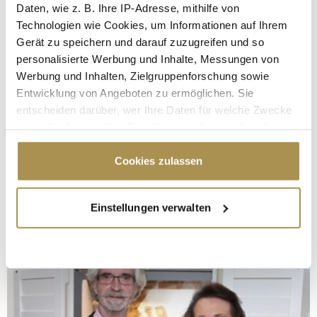
Daten, wie z. B. Ihre IP-Adresse, mithilfe von
Technologien wie Cookies, um Informationen auf Ihrem
Gerät zu speichern und darauf zuzugreifen und so
personalisierte Werbung und Inhalte, Messungen von
Werbung und Inhalten, Zielgruppenforschung sowie
Entwicklung von Angeboten zu ermöglichen. Sie
entscheiden darüber, wer Ihre Daten für welche Zwecke
nutzt. Sie können Ihre Einwilligung jederzeit über die
Cookie-Erklärung oder durch Klicken auf das Privacy
Trigger Symbol ändern oder widerrufen
Cookies zulassen
Wenn Sie es erlauben, würden wir auch gerne:
Einstellungen verwalten
Informationen über Ihre geografische Lage
erfassen, welche bis auf einige Meter genau sein
können
Ihr Gerät durch aktives Scannen nach
bestimmten Merkmalen (Fingerprinting) identifizieren
Erfahren Sie mehr darüber, wie Ihre persönlichen Daten