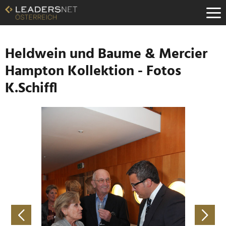
Zum
Inhalt
Zur
Fußzeilen-
Navigation
Heldwein und Baume & Mercier
Zur
Hampton Kollektion - Fotos
Hauptnavigation
K.Schiffl