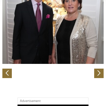
verarbeitet werden, und legen Sie Ihre Präferenzen im
Abschnitt Einzelheiten
fest.
Wir verwenden Cookies, um Inhalte und Anzeigen zu
personalisieren, Funktionen für soziale Medien anbieten
zu können und die Zugriffe auf unsere Website zu
analysieren. Außerdem geben wir Informationen zu Ihrer
Verwendung unserer Website an unsere Partner für
soziale Medien, Werbung und Analysen weiter. Unsere
Partner führen diese Informationen möglicherweise mit
weiteren Daten zusammen, die Sie ihnen bereitgestellt
haben oder die sie im Rahmen Ihrer Nutzung der Dienste
gesammelt haben.
Advertisement