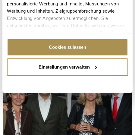
personalisierte Werbung und Inhalte, Messungen von
Werbung und Inhalten, Zielgruppenforschung sowie
Entwicklung von Angeboten zu ermöglichen. Sie
entscheiden darüber, wer Ihre Daten für welche Zwecke
nutzt. Sie können Ihre Einwilligung jederzeit über die
Cookie-Erklärung oder durch Klicken auf das Privacy
Trigger Symbol ändern oder widerrufen
Cookies zulassen
Wenn Sie es erlauben, würden wir auch gerne:
Einstellungen verwalten
Informationen über Ihre geografische Lage
erfassen, welche bis auf einige Meter genau sein
können
Ihr Gerät durch aktives Scannen nach
bestimmten Merkmalen (Fingerprinting) identifizieren
Erfahren Sie mehr darüber, wie Ihre persönlichen Daten
verarbeitet werden, und legen Sie Ihre Präferenzen im
Abschnitt Einzelheiten
fest.