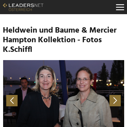
Zum
Inhalt
Zur
Fußzeilen-
Navigation
Heldwein und Baume & Mercier
Zur
Hampton Kollektion - Fotos
Hauptnavigation
K.Schiffl