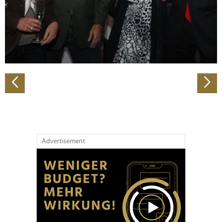
Wir verwenden Cookies, um Inhalte und Anzeigen zu
personalisieren, Funktionen für soziale Medien anbieten
zu können und die Zugriffe auf unsere Website zu
analysieren. Außerdem geben wir Informationen zu Ihrer
Verwendung unserer Website an unsere Partner für
soziale Medien, Werbung und Analysen weiter. Unsere
Partner führen diese Informationen möglicherweise mit
weiteren Daten zusammen, die Sie ihnen bereitgestellt
haben oder die sie im Rahmen Ihrer Nutzung der Dienste
gesammelt haben.
Advertisement