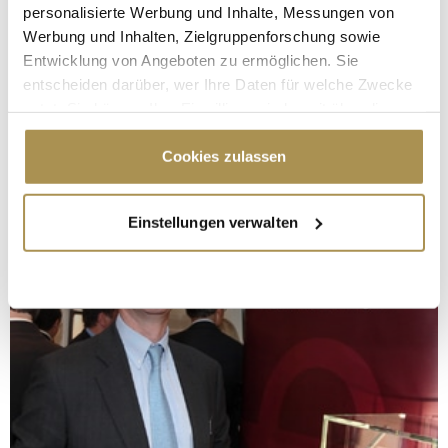
personalisierte Werbung und Inhalte, Messungen von
Werbung und Inhalten, Zielgruppenforschung sowie
Entwicklung von Angeboten zu ermöglichen. Sie
entscheiden darüber, wer Ihre Daten für welche Zwecke
nutzt. Sie können Ihre Einwilligung jederzeit über die
Cookie-Erklärung oder durch Klicken auf das Privacy
Trigger Symbol ändern oder widerrufen
Cookies zulassen
Wenn Sie es erlauben, würden wir auch gerne:
Einstellungen verwalten
Informationen über Ihre geografische Lage
erfassen, welche bis auf einige Meter genau sein
können
Ihr Gerät durch aktives Scannen nach
bestimmten Merkmalen (Fingerprinting) identifizieren
Erfahren Sie mehr darüber, wie Ihre persönlichen Daten
verarbeitet werden, und legen Sie Ihre Präferenzen im
Abschnitt Einzelheiten
fest.