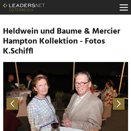
Zum
Inhalt
Zur
Fußzeilen-
Navigation
Heldwein und Baume & Mercier
Zur
Hampton Kollektion - Fotos
Hauptnavigation
K.Schiffl