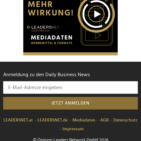
Anmeldung zu den Daily Business News
JETZT ANMELDEN
LEADERSNET.at
LEADERSNET.de
Mediadaten
AGB
Datenschutz
Impressum
© Opinion Leaders Network GmbH 2026