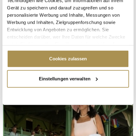
Technologien wie Cookies, um Informationen auf Ihrem
Gerät zu speichern und darauf zuzugreifen und so
personalisierte Werbung und Inhalte, Messungen von
Werbung und Inhalten, Zielgruppenforschung sowie
Entwicklung von Angeboten zu ermöglichen. Sie
entscheiden darüber, wer Ihre Daten für welche Zwecke
nutzt. Sie können Ihre Einwilligung jederzeit über die
Cookie-Erklärung oder durch Klicken auf das Privacy
Trigger Symbol ändern oder widerrufen
Cookies zulassen
Wenn Sie es erlauben, würden wir auch gerne:
Einstellungen verwalten
Informationen über Ihre geografische Lage
erfassen, welche bis auf einige Meter genau sein
können
Ihr Gerät durch aktives Scannen nach
bestimmten Merkmalen (Fingerprinting) identifizieren
Erfahren Sie mehr darüber, wie Ihre persönlichen Daten
verarbeitet werden, und legen Sie Ihre Präferenzen im
Abschnitt Einzelheiten
fest.