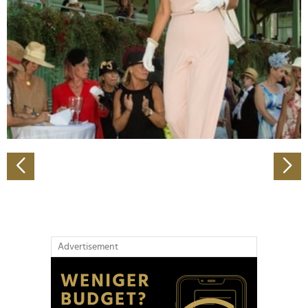
Wir verwenden Cookies, um Inhalte und Anzeigen zu
personalisieren, Funktionen für soziale Medien anbieten
zu können und die Zugriffe auf unsere Website zu
analysieren. Außerdem geben wir Informationen zu Ihrer
Verwendung unserer Website an unsere Partner für
soziale Medien, Werbung und Analysen weiter. Unsere
Partner führen diese Informationen möglicherweise mit
weiteren Daten zusammen, die Sie ihnen bereitgestellt
haben oder die sie im Rahmen Ihrer Nutzung der Dienste
gesammelt haben.
Advertisement