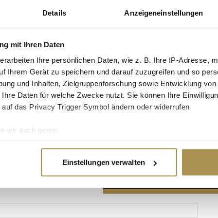
Details
Anzeigeneinstellungen
g mit Ihren Daten
erarbeiten Ihre persönlichen Daten, wie z. B. Ihre IP-Adresse, m
Advertisement
uf Ihrem Gerät zu speichern und darauf zuzugreifen und so pers
ung und Inhalten, Zielgruppenforschung sowie Entwicklung von
 Ihre Daten für welche Zwecke nutzt. Sie können Ihre Einwilligun
 auf das Privacy Trigger Symbol ändern oder widerrufen
n wir auch gerne:
re geografische Lage erfassen, welche bis auf einige Meter gen
es Scannen nach bestimmten Merkmalen (Fingerprinting) identifi
Einstellungen verwalten
ie Ihre persönlichen Daten verarbeitet werden, und legen Sie I
nhalte und Anzeigen zu personalisieren, Funktionen für soziale
Website zu analysieren. Außerdem geben wir Informationen zu I