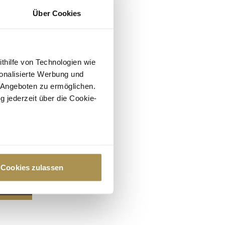
Über Cookies
ithilfe von Technologien wie
onalisierte Werbung und
 Angeboten zu ermöglichen.
g jederzeit über die Cookie-
au sein können
zieren
Cookies zulassen
hre Präferenzen im
Abschnitt
 Medien anbieten zu können
hrer Verwendung unserer