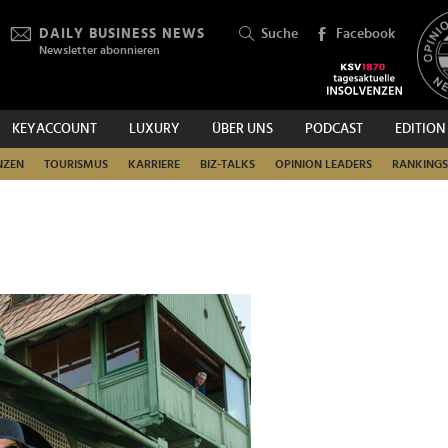
DAILY BUSINESS NEWS
Suche
Facebook
Newsletter abonnieren
KEYACCOUNT
LUXURY
ÜBER UNS
PODCAST
EDITION
SUCHEN
NZEN
TOURISMUS
KARRIERE
BIZ-TALKS
OPINION LEADERS
RANKINGS