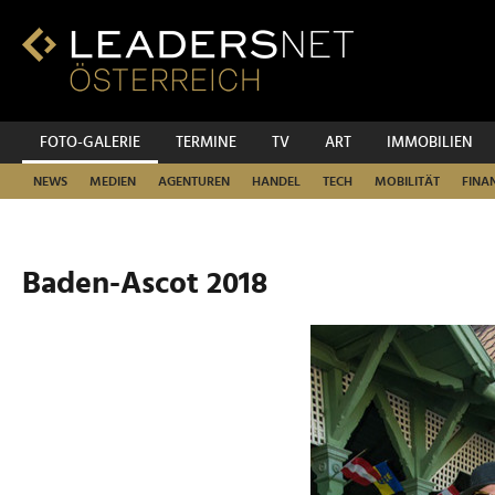
Zum
Inhalt
Zur
Fußzeilen-
Navigation
Zur
FOTO-GALERIE
TERMINE
TV
ART
IMMOBILIEN
Hauptnavigation
NEWS
MEDIEN
AGENTUREN
HANDEL
TECH
MOBILITÄT
FINA
Baden-Ascot 2018