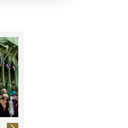
 führen diese Informationen
ie im Rahmen Ihrer Nutzung