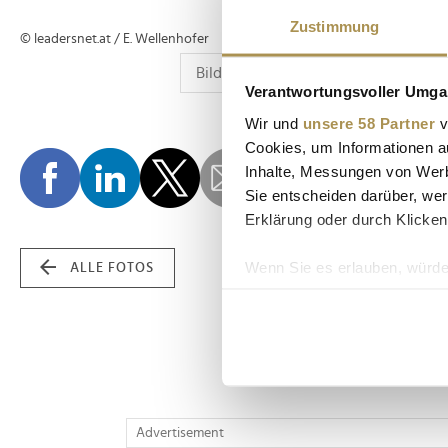
Zustimmung
© leadersnet.at / E. Wellenhofer
Verantwortungsvoller Umgan
Wir und
unsere 58 Partner
v
Cookies, um Informationen a
Inhalte, Messungen von Werb
Sie entscheiden darüber, wer
Erklärung oder durch Klicken
Wenn Sie es erlauben, würde
ALLE FOTOS
Informationen über Ih
Ihr Gerät durch aktiv
Erfahren Sie mehr darüber, w
Einzelheiten
fest.
Wir verwenden Cookies, um I
Advertisement
und die Zugriffe auf unsere 