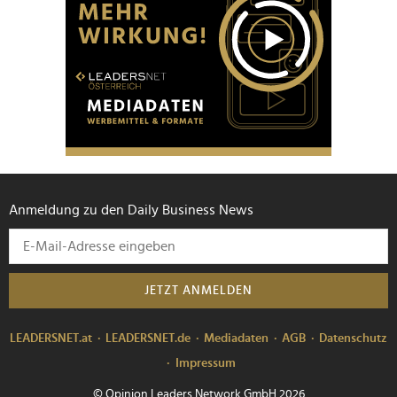
Anmeldung zu den Daily Business News
JETZT ANMELDEN
LEADERSNET.at
LEADERSNET.de
Mediadaten
AGB
Datenschutz
Impressum
© Opinion Leaders Network GmbH 2026