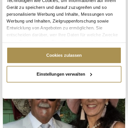
Technologien wie Cookies, um Informationen auf Ihrem
Gerät zu speichern und darauf zuzugreifen und so
personalisierte Werbung und Inhalte, Messungen von
Werbung und Inhalten, Zielgruppenforschung sowie
Entwicklung von Angeboten zu ermöglichen. Sie
entscheiden darüber, wer Ihre Daten für welche Zwecke
nutzt. Sie können Ihre Einwilligung jederzeit über die
Cookie-Erklärung oder durch Klicken auf das Privacy
Trigger Symbol ändern oder widerrufen
Cookies zulassen
Wenn Sie es erlauben, würden wir auch gerne:
Einstellungen verwalten
Informationen über Ihre geografische Lage
erfassen, welche bis auf einige Meter genau sein
können
Ihr Gerät durch aktives Scannen nach
bestimmten Merkmalen (Fingerprinting) identifizieren
Erfahren Sie mehr darüber, wie Ihre persönlichen Daten
verarbeitet werden, und legen Sie Ihre Präferenzen im
Abschnitt Einzelheiten
fest.