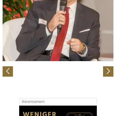
Abschnitt Einzelheiten
fest.
Wir verwenden Cookies, um Inhalte und Anzeigen zu
personalisieren, Funktionen für soziale Medien anbieten
zu können und die Zugriffe auf unsere Website zu
analysieren. Außerdem geben wir Informationen zu Ihrer
Verwendung unserer Website an unsere Partner für
soziale Medien, Werbung und Analysen weiter. Unsere
Partner führen diese Informationen möglicherweise mit
weiteren Daten zusammen, die Sie ihnen bereitgestellt
haben oder die sie im Rahmen Ihrer Nutzung der Dienste
gesammelt haben.
Advertisement