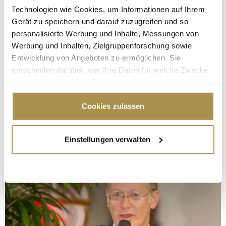
Technologien wie Cookies, um Informationen auf Ihrem
Gerät zu speichern und darauf zuzugreifen und so
personalisierte Werbung und Inhalte, Messungen von
Werbung und Inhalten, Zielgruppenforschung sowie
Entwicklung von Angeboten zu ermöglichen. Sie
entscheiden darüber, wer Ihre Daten für welche Zwecke
nutzt. Sie können Ihre Einwilligung jederzeit über die
Cookie-Erklärung oder durch Klicken auf das Privacy
Trigger Symbol ändern oder widerrufen
Cookies zulassen
Wenn Sie es erlauben, würden wir auch gerne:
Einstellungen verwalten
Informationen über Ihre geografische Lage
erfassen, welche bis auf einige Meter genau sein
können
Ihr Gerät durch aktives Scannen nach
bestimmten Merkmalen (Fingerprinting) identifizieren
Erfahren Sie mehr darüber, wie Ihre persönlichen Daten
verarbeitet werden, und legen Sie Ihre Präferenzen im