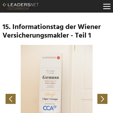
Zum
Inhalt
Zur
Fußzeilen-
Navigation
15. Informationstag der Wiener
Zur
Versicherungsmakler - Teil 1
Hauptnavigation