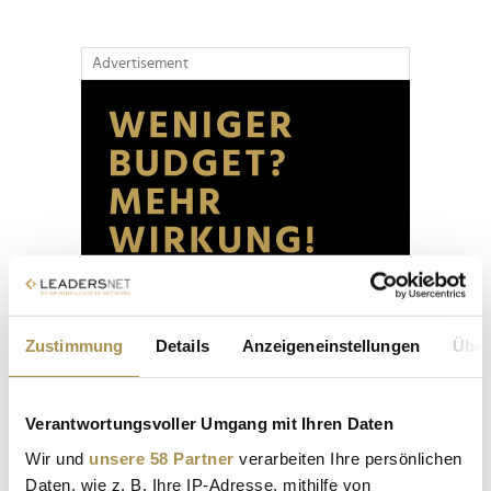
Advertisement
Zustimmung
Details
Anzeigeneinstellungen
Über
Verantwortungsvoller Umgang mit Ihren Daten
Wir und
unsere 58 Partner
verarbeiten Ihre persönlichen
Daten, wie z. B. Ihre IP-Adresse, mithilfe von