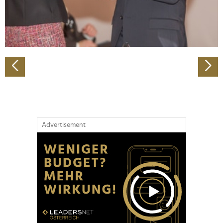
personalisieren, Funktionen für soziale Medien anbieten
zu können und die Zugriffe auf unsere Website zu
analysieren. Außerdem geben wir Informationen zu Ihrer
Verwendung unserer Website an unsere Partner für
soziale Medien, Werbung und Analysen weiter. Unsere
Partner führen diese Informationen möglicherweise mit
weiteren Daten zusammen, die Sie ihnen bereitgestellt
haben oder die sie im Rahmen Ihrer Nutzung der Dienste
gesammelt haben.
Advertisement