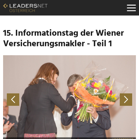
Zum
Inhalt
Zur
Fußzeilen-
Navigation
15. Informationstag der Wiener
Zur
Versicherungsmakler - Teil 1
Hauptnavigation