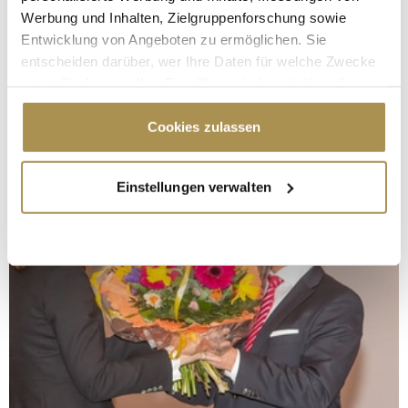
Werbung und Inhalten, Zielgruppenforschung sowie
Entwicklung von Angeboten zu ermöglichen. Sie
entscheiden darüber, wer Ihre Daten für welche Zwecke
nutzt. Sie können Ihre Einwilligung jederzeit über die
Cookie-Erklärung oder durch Klicken auf das Privacy
Trigger Symbol ändern oder widerrufen
Cookies zulassen
Wenn Sie es erlauben, würden wir auch gerne:
Einstellungen verwalten
Informationen über Ihre geografische Lage
erfassen, welche bis auf einige Meter genau sein
können
Ihr Gerät durch aktives Scannen nach
bestimmten Merkmalen (Fingerprinting) identifizieren
Erfahren Sie mehr darüber, wie Ihre persönlichen Daten
verarbeitet werden, und legen Sie Ihre Präferenzen im
Abschnitt Einzelheiten
fest.
Wir verwenden Cookies, um Inhalte und Anzeigen zu