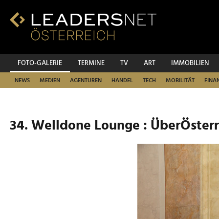
Zum
Inhalt
Zur
Fußzeilen-
Navigation
Zur
FOTO-GALERIE
TERMINE
TV
ART
IMMOBILIEN
Hauptnavigation
NEWS
MEDIEN
AGENTUREN
HANDEL
TECH
MOBILITÄT
FINA
34. Welldone Lounge : ÜberÖster