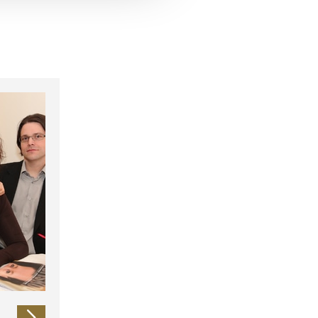
 führen diese Informationen
ie im Rahmen Ihrer Nutzung