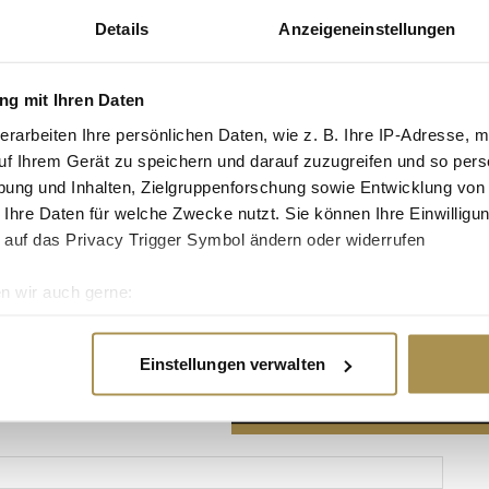
Details
Anzeigeneinstellungen
g mit Ihren Daten
erarbeiten Ihre persönlichen Daten, wie z. B. Ihre IP-Adresse, m
Advertisement
uf Ihrem Gerät zu speichern und darauf zuzugreifen und so pers
ung und Inhalten, Zielgruppenforschung sowie Entwicklung von
 Ihre Daten für welche Zwecke nutzt. Sie können Ihre Einwilligun
 auf das Privacy Trigger Symbol ändern oder widerrufen
n wir auch gerne:
re geografische Lage erfassen, welche bis auf einige Meter gen
es Scannen nach bestimmten Merkmalen (Fingerprinting) identifi
Einstellungen verwalten
ie Ihre persönlichen Daten verarbeitet werden, und legen Sie I
nhalte und Anzeigen zu personalisieren, Funktionen für soziale
Website zu analysieren. Außerdem geben wir Informationen zu I