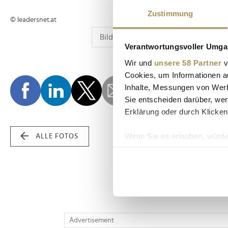
Zustimmung
© leadersnet.at
Verantwortungsvoller Umgan
Wir und
unsere 58 Partner
v
Cookies, um Informationen a
Inhalte, Messungen von Werb
Sie entscheiden darüber, wer
Erklärung oder durch Klicken
Wenn Sie es erlauben, würde
ALLE FOTOS
Informationen über Ih
Ihr Gerät durch aktiv
Erfahren Sie mehr darüber, w
Einzelheiten
fest.
Wir verwenden Cookies, um I
Advertisement
und die Zugriffe auf unsere 