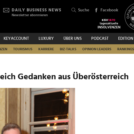
DAILY BUSINESS NEWS
Suche
Facebook
Newsletter abonnieren
KEYACCOUNT
LUXURY
ÜBER UNS
PODCAST
EDITION
SUCHEN
NZEN
TOURISMUS
KARRIERE
BIZ-TALKS
OPINION LEADERS
RANKINGS
reich Gedanken aus Überösterreich