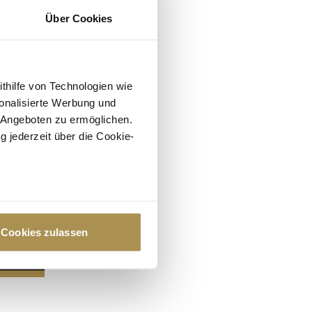
Über Cookies
ithilfe von Technologien wie
onalisierte Werbung und
 Angeboten zu ermöglichen.
g jederzeit über die Cookie-
au sein können
zieren
Cookies zulassen
hre Präferenzen im
Abschnitt
 Medien anbieten zu können
hrer Verwendung unserer