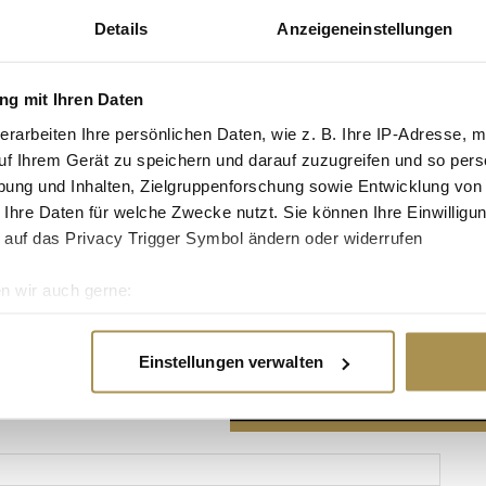
Details
Anzeigeneinstellungen
g mit Ihren Daten
erarbeiten Ihre persönlichen Daten, wie z. B. Ihre IP-Adresse, m
Advertisement
uf Ihrem Gerät zu speichern und darauf zuzugreifen und so pers
ung und Inhalten, Zielgruppenforschung sowie Entwicklung von
 Ihre Daten für welche Zwecke nutzt. Sie können Ihre Einwilligun
 auf das Privacy Trigger Symbol ändern oder widerrufen
n wir auch gerne:
re geografische Lage erfassen, welche bis auf einige Meter gen
es Scannen nach bestimmten Merkmalen (Fingerprinting) identifi
Einstellungen verwalten
ie Ihre persönlichen Daten verarbeitet werden, und legen Sie I
nhalte und Anzeigen zu personalisieren, Funktionen für soziale
Website zu analysieren. Außerdem geben wir Informationen zu I