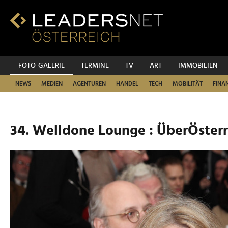
Zum
Inhalt
Zur
Fußzeilen-
Navigation
Zur
FOTO-GALERIE
TERMINE
TV
ART
IMMOBILIEN
Hauptnavigation
NEWS
MEDIEN
AGENTUREN
HANDEL
TECH
MOBILITÄT
FINA
34. Welldone Lounge : ÜberÖster