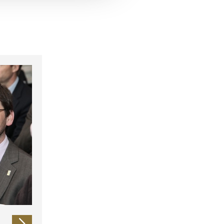
 führen diese Informationen
ie im Rahmen Ihrer Nutzung