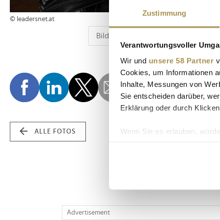
Zustimmung
© leadersnet.at
Verantwortungsvoller Umgan
Wir und
unsere 58 Partner
v
Cookies, um Informationen a
Inhalte, Messungen von Werb
Sie entscheiden darüber, wer
Erklärung oder durch Klicken
Wenn Sie es erlauben, würde
ALLE FOTOS
Informationen über Ih
Ihr Gerät durch aktiv
Erfahren Sie mehr darüber, w
Einzelheiten
fest.
Wir verwenden Cookies, um I
Advertisement
und die Zugriffe auf unsere 