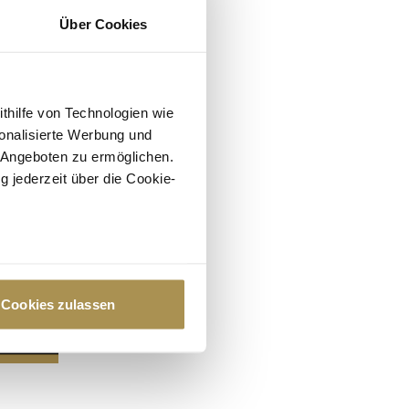
Über Cookies
ithilfe von Technologien wie
onalisierte Werbung und
 Angeboten zu ermöglichen.
g jederzeit über die Cookie-
au sein können
zieren
Cookies zulassen
hre Präferenzen im
Abschnitt
 Medien anbieten zu können
hrer Verwendung unserer