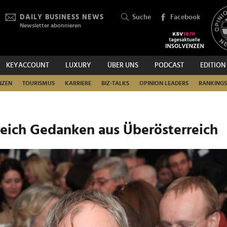
DAILY BUSINESS NEWS
Suche
Facebook
Newsletter abonnieren
KEYACCOUNT
LUXURY
ÜBER UNS
PODCAST
EDITION
SUCHEN
NZEN
TOURISMUS
KARRIERE
BIZ-TALKS
OPINION LEADERS
RANKINGS
reich Gedanken aus Überösterreich