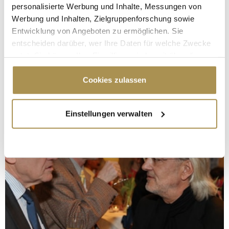
personalisierte Werbung und Inhalte, Messungen von
Werbung und Inhalten, Zielgruppenforschung sowie
Entwicklung von Angeboten zu ermöglichen. Sie
entscheiden darüber, wer Ihre Daten für welche Zwecke
nutzt. Sie können Ihre Einwilligung jederzeit über die
Cookie-Erklärung oder durch Klicken auf das Privacy
Trigger Symbol ändern oder widerrufen
Cookies zulassen
Wenn Sie es erlauben, würden wir auch gerne:
Einstellungen verwalten
Informationen über Ihre geografische Lage
erfassen, welche bis auf einige Meter genau sein
können
Ihr Gerät durch aktives Scannen nach
bestimmten Merkmalen (Fingerprinting) identifizieren
Erfahren Sie mehr darüber, wie Ihre persönlichen Daten
verarbeitet werden, und legen Sie Ihre Präferenzen im
Abschnitt Einzelheiten
fest.