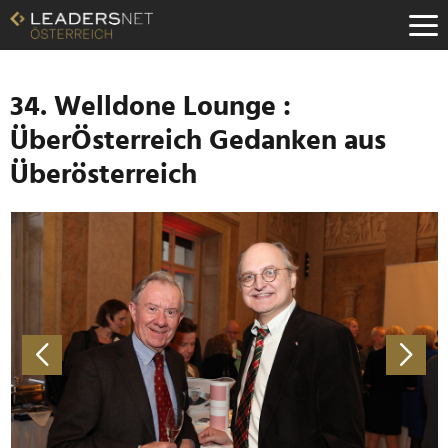
Zum
Inhalt
Zur
Fußzeilen-
Navigation
34. Welldone Lounge :
Zur
ÜberÖsterreich Gedanken aus
Hauptnavigation
Überösterreich