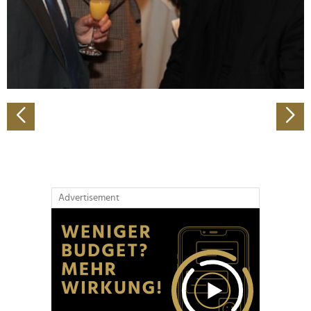
Wir verwenden Cookies, um Inhalte und Anzeigen zu
personalisieren, Funktionen für soziale Medien anbieten
zu können und die Zugriffe auf unsere Website zu
analysieren. Außerdem geben wir Informationen zu Ihrer
Verwendung unserer Website an unsere Partner für
soziale Medien, Werbung und Analysen weiter. Unsere
Partner führen diese Informationen möglicherweise mit
weiteren Daten zusammen, die Sie ihnen bereitgestellt
haben oder die sie im Rahmen Ihrer Nutzung der Dienste
gesammelt haben.
Advertisement