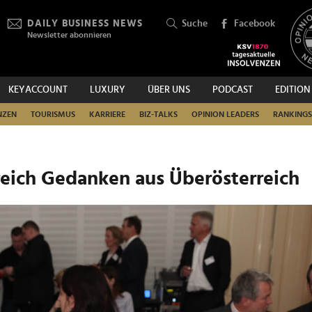
DAILY BUSINESS NEWS
Suche
Facebook
Newsletter abonnieren
KEYACCOUNT
LUXURY
ÜBER UNS
PODCAST
EDITION
SUCHEN
NZEN
TOURISMUS
KARRIERE
BIZ-TALKS
OPINION LEADERS
RANKINGS
reich Gedanken aus Überösterreich