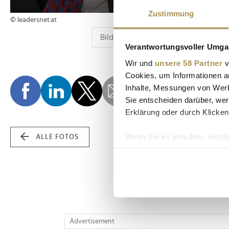
Zustimmung
© leadersnet.at
Verantwortungsvoller Umgan
Wir und
unsere 58 Partner
v
Cookies, um Informationen a
Inhalte, Messungen von Werb
Sie entscheiden darüber, wer
Erklärung oder durch Klicken
Wenn Sie es erlauben, würde
ALLE FOTOS
Informationen über Ih
Ihr Gerät durch aktiv
Erfahren Sie mehr darüber, w
Einzelheiten
fest.
Wir verwenden Cookies, um I
Advertisement
und die Zugriffe auf unsere 