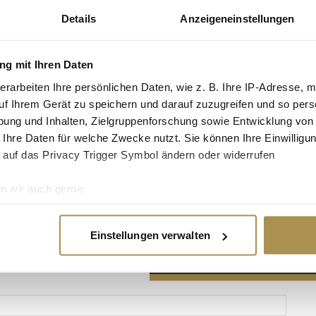
Details
Anzeigeneinstellungen
g mit Ihren Daten
erarbeiten Ihre persönlichen Daten, wie z. B. Ihre IP-Adresse, m
Advertisement
uf Ihrem Gerät zu speichern und darauf zuzugreifen und so pers
ung und Inhalten, Zielgruppenforschung sowie Entwicklung von
 Ihre Daten für welche Zwecke nutzt. Sie können Ihre Einwilligun
 auf das Privacy Trigger Symbol ändern oder widerrufen
n wir auch gerne:
re geografische Lage erfassen, welche bis auf einige Meter gen
es Scannen nach bestimmten Merkmalen (Fingerprinting) identifi
Einstellungen verwalten
ie Ihre persönlichen Daten verarbeitet werden, und legen Sie I
nhalte und Anzeigen zu personalisieren, Funktionen für soziale
Website zu analysieren. Außerdem geben wir Informationen zu I