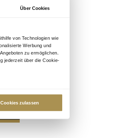
Über Cookies
ithilfe von Technologien wie
onalisierte Werbung und
 Angeboten zu ermöglichen.
g jederzeit über die Cookie-
au sein können
zieren
Cookies zulassen
hre Präferenzen im
Abschnitt
 Medien anbieten zu können
hrer Verwendung unserer