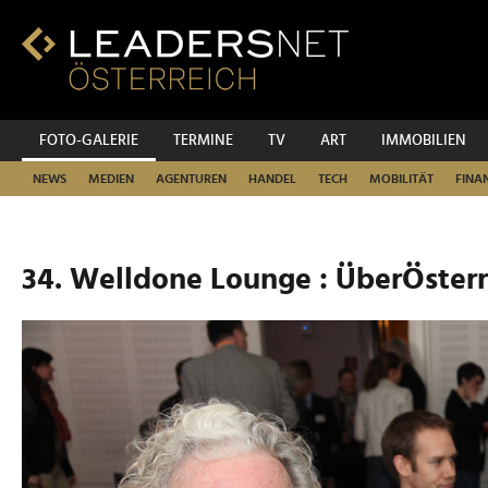
Zum
Inhalt
Zur
Fußzeilen-
Navigation
Zur
FOTO-GALERIE
TERMINE
TV
ART
IMMOBILIEN
Hauptnavigation
NEWS
MEDIEN
AGENTUREN
HANDEL
TECH
MOBILITÄT
FINA
34. Welldone Lounge : ÜberÖster