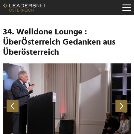
Zum
Inhalt
Zur
Fußzeilen-
Navigation
34. Welldone Lounge :
Zur
ÜberÖsterreich Gedanken aus
Hauptnavigation
Überösterreich