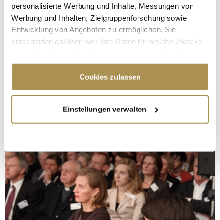
personalisierte Werbung und Inhalte, Messungen von
Werbung und Inhalten, Zielgruppenforschung sowie
Entwicklung von Angeboten zu ermöglichen. Sie
entscheiden darüber, wer Ihre Daten für welche Zwecke
nutzt. Sie können Ihre Einwilligung jederzeit über die
Cookie-Erklärung oder durch Klicken auf das Privacy
Trigger Symbol ändern oder widerrufen
Cookies zulassen
Wenn Sie es erlauben, würden wir auch gerne:
Einstellungen verwalten
Informationen über Ihre geografische Lage
erfassen, welche bis auf einige Meter genau sein
können
Ihr Gerät durch aktives Scannen nach
bestimmten Merkmalen (Fingerprinting) identifizieren
Erfahren Sie mehr darüber, wie Ihre persönlichen Daten
verarbeitet werden, und legen Sie Ihre Präferenzen im
Abschnitt Einzelheiten
fest.