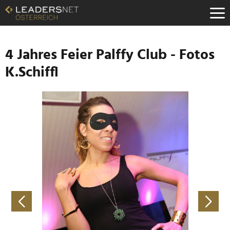
Zum
Inhalt
Zur
Fußzeilen-
Navigation
4 Jahres Feier Palffy Club - Fotos
Zur
K.Schiffl
Hauptnavigation