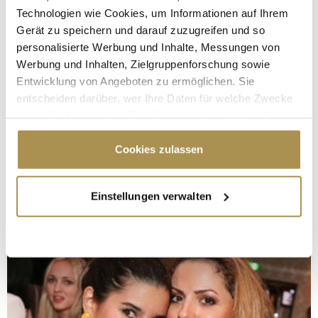
Technologien wie Cookies, um Informationen auf Ihrem
Gerät zu speichern und darauf zuzugreifen und so
personalisierte Werbung und Inhalte, Messungen von
Werbung und Inhalten, Zielgruppenforschung sowie
Entwicklung von Angeboten zu ermöglichen. Sie
entscheiden darüber, wer Ihre Daten für welche Zwecke
nutzt. Sie können Ihre Einwilligung jederzeit über die
Cookie-Erklärung oder durch Klicken auf das Privacy
Trigger Symbol ändern oder widerrufen
Cookies zulassen
Wenn Sie es erlauben, würden wir auch gerne:
Einstellungen verwalten
Informationen über Ihre geografische Lage
erfassen, welche bis auf einige Meter genau sein
können
Ihr Gerät durch aktives Scannen nach
bestimmten Merkmalen (Fingerprinting) identifizieren
Erfahren Sie mehr darüber, wie Ihre persönlichen Daten
verarbeitet werden, und legen Sie Ihre Präferenzen im