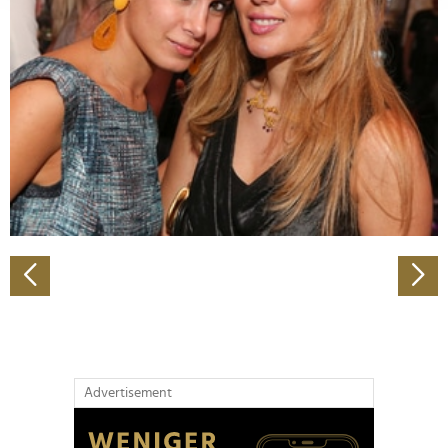
Abschnitt Einzelheiten
fest.
Wir verwenden Cookies, um Inhalte und Anzeigen zu
personalisieren, Funktionen für soziale Medien anbieten
zu können und die Zugriffe auf unsere Website zu
analysieren. Außerdem geben wir Informationen zu Ihrer
Verwendung unserer Website an unsere Partner für
soziale Medien, Werbung und Analysen weiter. Unsere
Partner führen diese Informationen möglicherweise mit
weiteren Daten zusammen, die Sie ihnen bereitgestellt
haben oder die sie im Rahmen Ihrer Nutzung der Dienste
gesammelt haben.
Advertisement