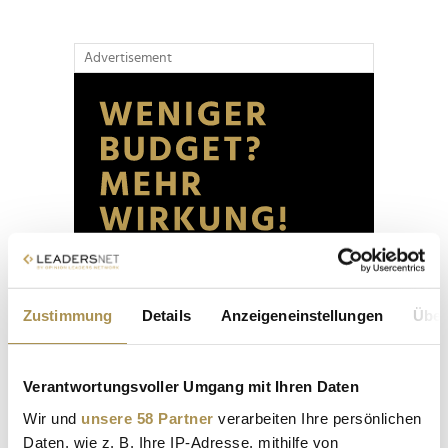
Advertisement
Zustimmung
Details
Anzeigeneinstellungen
Über
Verantwortungsvoller Umgang mit Ihren Daten
Wir und
unsere 58 Partner
verarbeiten Ihre persönlichen
Daten, wie z. B. Ihre IP-Adresse, mithilfe von