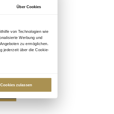
Über Cookies
ithilfe von Technologien wie
onalisierte Werbung und
 Angeboten zu ermöglichen.
g jederzeit über die Cookie-
au sein können
zieren
Cookies zulassen
hre Präferenzen im
Abschnitt
 Medien anbieten zu können
hrer Verwendung unserer