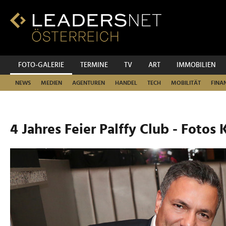
Zum
Inhalt
Zur
Fußzeilen-
Navigation
Zur
FOTO-GALERIE
TERMINE
TV
ART
IMMOBILIEN
Hauptnavigation
NEWS
MEDIEN
AGENTUREN
HANDEL
TECH
MOBILITÄT
FINA
4 Jahres Feier Palffy Club - Fotos K