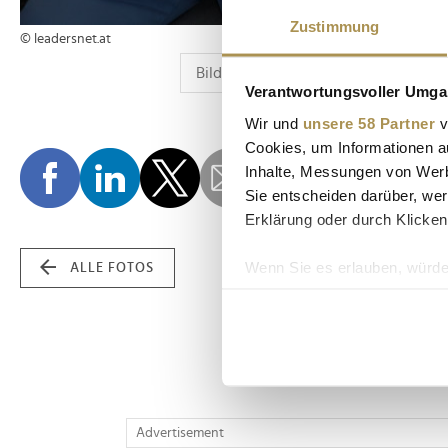
Zustimmung
© leadersnet.at
Verantwortungsvoller Umgan
Wir und
unsere 58 Partner
v
Cookies, um Informationen a
Inhalte, Messungen von Werb
Sie entscheiden darüber, wer
Erklärung oder durch Klicken
Wenn Sie es erlauben, würde
ALLE FOTOS
Informationen über Ih
Ihr Gerät durch aktiv
Erfahren Sie mehr darüber, w
Einzelheiten
fest.
Wir verwenden Cookies, um I
Advertisement
und die Zugriffe auf unsere 