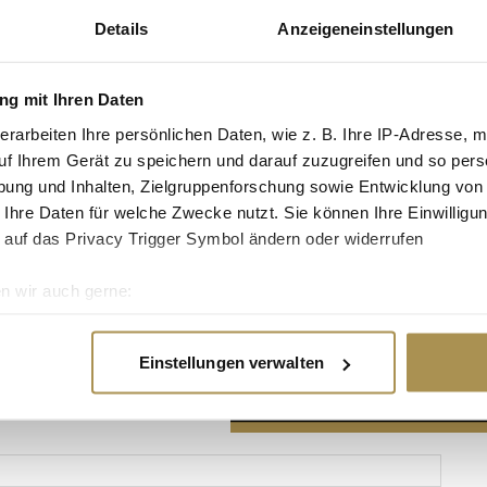
Details
Anzeigeneinstellungen
g mit Ihren Daten
erarbeiten Ihre persönlichen Daten, wie z. B. Ihre IP-Adresse, m
Advertisement
uf Ihrem Gerät zu speichern und darauf zuzugreifen und so pers
ung und Inhalten, Zielgruppenforschung sowie Entwicklung von
 Ihre Daten für welche Zwecke nutzt. Sie können Ihre Einwilligun
 auf das Privacy Trigger Symbol ändern oder widerrufen
n wir auch gerne:
re geografische Lage erfassen, welche bis auf einige Meter gen
es Scannen nach bestimmten Merkmalen (Fingerprinting) identifi
Einstellungen verwalten
ie Ihre persönlichen Daten verarbeitet werden, und legen Sie I
nhalte und Anzeigen zu personalisieren, Funktionen für soziale
Website zu analysieren. Außerdem geben wir Informationen zu I