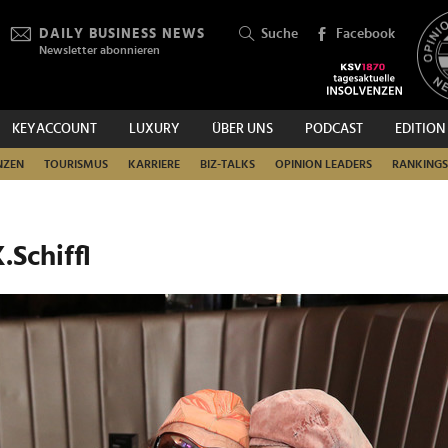
DAILY BUSINESS NEWS
Suche
Facebook
Newsletter abonnieren
KEYACCOUNT
LUXURY
ÜBER UNS
PODCAST
EDITION
SUCHEN
NZEN
TOURISMUS
KARRIERE
BIZ-TALKS
OPINION LEADERS
RANKINGS
.Schiffl