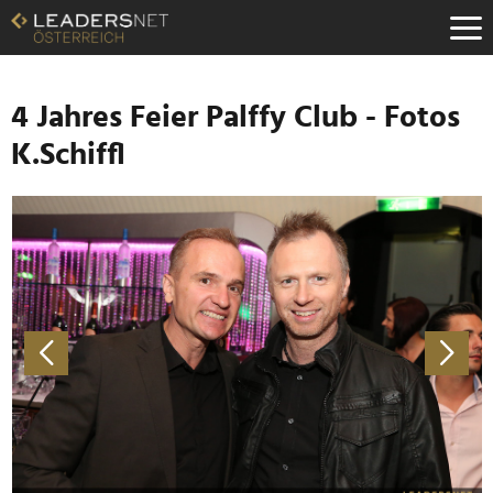
Zum
Inhalt
Zur
Fußzeilen-
Navigation
4 Jahres Feier Palffy Club - Fotos
Zur
K.Schiffl
Hauptnavigation