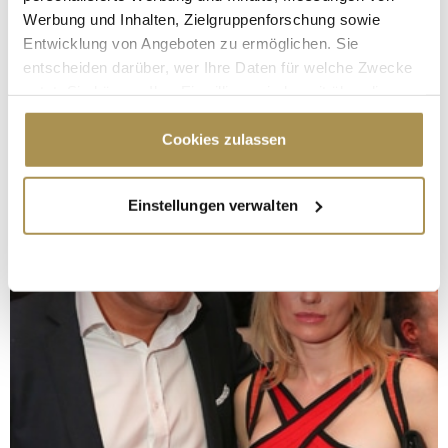
Werbung und Inhalten, Zielgruppenforschung sowie
Entwicklung von Angeboten zu ermöglichen. Sie
entscheiden darüber, wer Ihre Daten für welche Zwecke
nutzt. Sie können Ihre Einwilligung jederzeit über die
Cookie-Erklärung oder durch Klicken auf das Privacy
Trigger Symbol ändern oder widerrufen
Cookies zulassen
Wenn Sie es erlauben, würden wir auch gerne:
Einstellungen verwalten
Informationen über Ihre geografische Lage
erfassen, welche bis auf einige Meter genau sein
können
Ihr Gerät durch aktives Scannen nach
bestimmten Merkmalen (Fingerprinting) identifizieren
Erfahren Sie mehr darüber, wie Ihre persönlichen Daten
verarbeitet werden, und legen Sie Ihre Präferenzen im
Abschnitt Einzelheiten
fest.
Wir verwenden Cookies, um Inhalte und Anzeigen zu