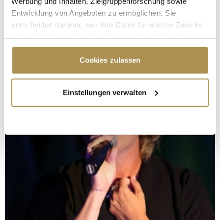
Werbung und Inhalten, Zielgruppenforschung sowie
Entwicklung von Angeboten zu ermöglichen. Sie
entscheiden darüber, wer Ihre Daten für welche Zwecke
nutzt. Sie können Ihre Einwilligung jederzeit über die
Cookie-Erklärung oder durch Klicken auf das Privacy
Trigger Symbol ändern oder widerrufen
Cookies zulassen
Wenn Sie es erlauben, würden wir auch gerne:
Einstellungen verwalten
Informationen über Ihre geografische Lage
erfassen, welche bis auf einige Meter genau sein
können
Ihr Gerät durch aktives Scannen nach
bestimmten Merkmalen (Fingerprinting) identifizieren
Erfahren Sie mehr darüber, wie Ihre persönlichen Daten
verarbeitet werden, und legen Sie Ihre Präferenzen im
Abschnitt Einzelheiten
fest.
Wir verwenden Cookies, um Inhalte und Anzeigen zu
personalisieren, Funktionen für soziale Medien anbieten