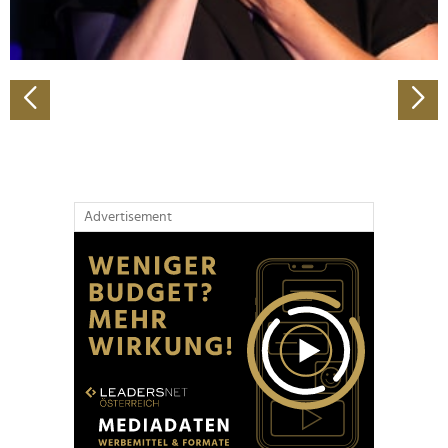
zu können und die Zugriffe auf unsere Website zu
analysieren. Außerdem geben wir Informationen zu Ihrer
Verwendung unserer Website an unsere Partner für
soziale Medien, Werbung und Analysen weiter. Unsere
Partner führen diese Informationen möglicherweise mit
weiteren Daten zusammen, die Sie ihnen bereitgestellt
haben oder die sie im Rahmen Ihrer Nutzung der Dienste
gesammelt haben.
Advertisement