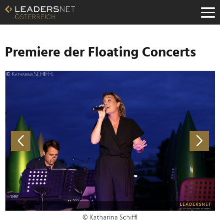
Zum
Inhalt
Zur
Fußzeilen-
Navigation
Premiere der Floating Concerts
Zur
Hauptnavigation
© Katharina Schiffl