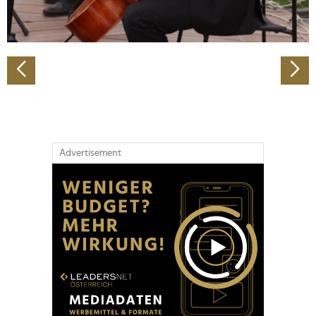
zu können und die Zugriffe auf unsere Website zu
analysieren. Außerdem geben wir Informationen zu Ihrer
Verwendung unserer Website an unsere Partner für
soziale Medien, Werbung und Analysen weiter. Unsere
Partner führen diese Informationen möglicherweise mit
weiteren Daten zusammen, die Sie ihnen bereitgestellt
haben oder die sie im Rahmen Ihrer Nutzung der Dienste
gesammelt haben.
Advertisement