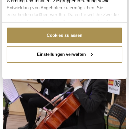
Werbung und Inhalten, Zielgruppenforschung sowie
Entwicklung von Angeboten zu ermöglichen. Sie
entscheiden darüber, wer Ihre Daten für welche Zwecke
nutzt. Sie können Ihre Einwilligung jederzeit über die
Cookie-Erklärung oder durch Klicken auf das Privacy
Trigger Symbol ändern oder widerrufen
Cookies zulassen
Wenn Sie es erlauben, würden wir auch gerne:
Einstellungen verwalten
Informationen über Ihre geografische Lage
erfassen, welche bis auf einige Meter genau sein
können
Ihr Gerät durch aktives Scannen nach
bestimmten Merkmalen (Fingerprinting) identifizieren
Erfahren Sie mehr darüber, wie Ihre persönlichen Daten
verarbeitet werden, und legen Sie Ihre Präferenzen im
Abschnitt Einzelheiten
fest.
Wir verwenden Cookies, um Inhalte und Anzeigen zu
personalisieren, Funktionen für soziale Medien anbieten