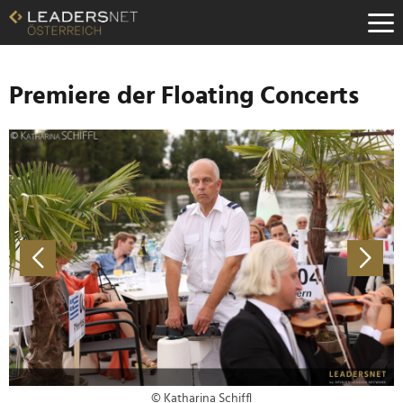
Zum
Inhalt
Zur
Fußzeilen-
Navigation
Premiere der Floating Concerts
Zur
Hauptnavigation
© Katharina Schiffl