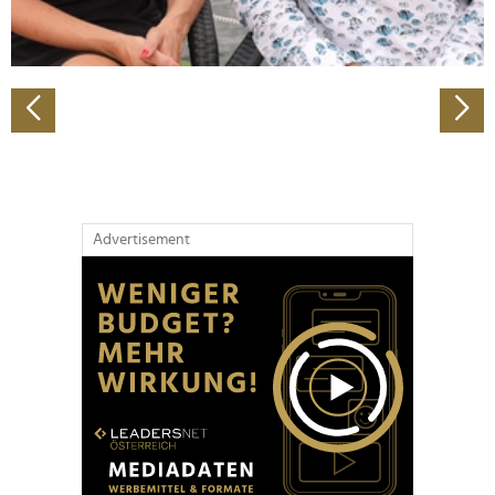
zu können und die Zugriffe auf unsere Website zu
analysieren. Außerdem geben wir Informationen zu Ihrer
Verwendung unserer Website an unsere Partner für
soziale Medien, Werbung und Analysen weiter. Unsere
Partner führen diese Informationen möglicherweise mit
weiteren Daten zusammen, die Sie ihnen bereitgestellt
haben oder die sie im Rahmen Ihrer Nutzung der Dienste
gesammelt haben.
Advertisement