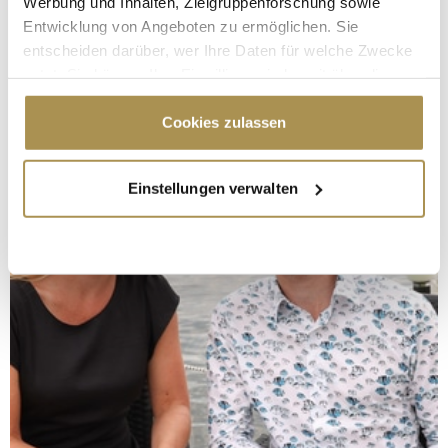
Werbung und Inhalten, Zielgruppenforschung sowie
Entwicklung von Angeboten zu ermöglichen. Sie
entscheiden darüber, wer Ihre Daten für welche Zwecke
nutzt. Sie können Ihre Einwilligung jederzeit über die
Cookie-Erklärung oder durch Klicken auf das Privacy
Trigger Symbol ändern oder widerrufen
Cookies zulassen
Wenn Sie es erlauben, würden wir auch gerne:
Einstellungen verwalten
Informationen über Ihre geografische Lage
erfassen, welche bis auf einige Meter genau sein
können
Ihr Gerät durch aktives Scannen nach
bestimmten Merkmalen (Fingerprinting) identifizieren
Erfahren Sie mehr darüber, wie Ihre persönlichen Daten
verarbeitet werden, und legen Sie Ihre Präferenzen im
Abschnitt Einzelheiten
fest.
Wir verwenden Cookies, um Inhalte und Anzeigen zu
personalisieren, Funktionen für soziale Medien anbieten