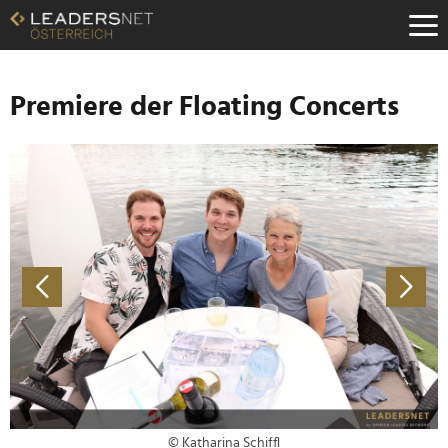
Zum
Inhalt
Zur
Fußzeilen-
Navigation
Premiere der Floating Concerts
Zur
Hauptnavigation
© Katharina Schiffl