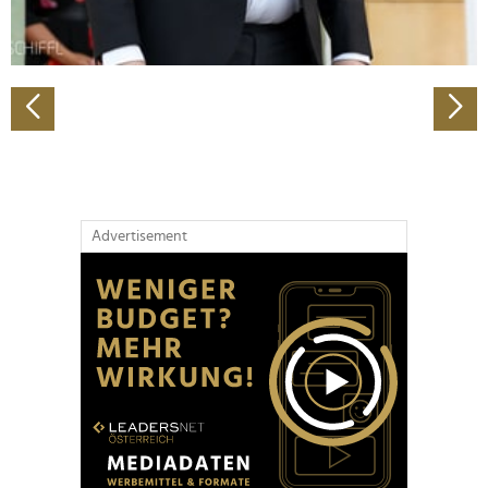
zu können und die Zugriffe auf unsere Website zu
analysieren. Außerdem geben wir Informationen zu Ihrer
Verwendung unserer Website an unsere Partner für
soziale Medien, Werbung und Analysen weiter. Unsere
Partner führen diese Informationen möglicherweise mit
weiteren Daten zusammen, die Sie ihnen bereitgestellt
haben oder die sie im Rahmen Ihrer Nutzung der Dienste
gesammelt haben.
Advertisement