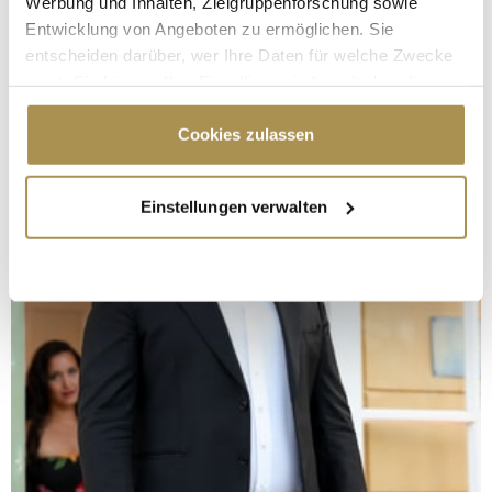
Werbung und Inhalten, Zielgruppenforschung sowie
Entwicklung von Angeboten zu ermöglichen. Sie
entscheiden darüber, wer Ihre Daten für welche Zwecke
nutzt. Sie können Ihre Einwilligung jederzeit über die
Cookie-Erklärung oder durch Klicken auf das Privacy
Trigger Symbol ändern oder widerrufen
Cookies zulassen
Wenn Sie es erlauben, würden wir auch gerne:
Einstellungen verwalten
Informationen über Ihre geografische Lage
erfassen, welche bis auf einige Meter genau sein
können
Ihr Gerät durch aktives Scannen nach
bestimmten Merkmalen (Fingerprinting) identifizieren
Erfahren Sie mehr darüber, wie Ihre persönlichen Daten
verarbeitet werden, und legen Sie Ihre Präferenzen im
Abschnitt Einzelheiten
fest.
Wir verwenden Cookies, um Inhalte und Anzeigen zu
personalisieren, Funktionen für soziale Medien anbieten