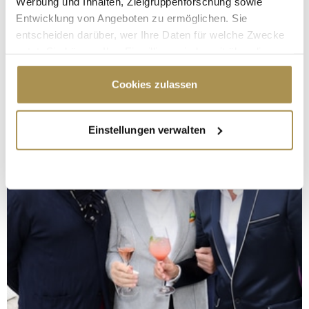
Werbung und Inhalten, Zielgruppenforschung sowie
Entwicklung von Angeboten zu ermöglichen. Sie
entscheiden darüber, wer Ihre Daten für welche Zwecke
nutzt. Sie können Ihre Einwilligung jederzeit über die
Cookie-Erklärung oder durch Klicken auf das Privacy
Trigger Symbol ändern oder widerrufen
Cookies zulassen
Wenn Sie es erlauben, würden wir auch gerne:
Einstellungen verwalten
Informationen über Ihre geografische Lage
erfassen, welche bis auf einige Meter genau sein
können
Ihr Gerät durch aktives Scannen nach
bestimmten Merkmalen (Fingerprinting) identifizieren
Erfahren Sie mehr darüber, wie Ihre persönlichen Daten
verarbeitet werden, und legen Sie Ihre Präferenzen im
Abschnitt Einzelheiten
fest.
Wir verwenden Cookies, um Inhalte und Anzeigen zu
personalisieren, Funktionen für soziale Medien anbieten