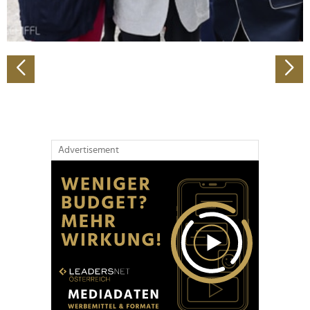
zu können und die Zugriffe auf unsere Website zu
analysieren. Außerdem geben wir Informationen zu Ihrer
Verwendung unserer Website an unsere Partner für
soziale Medien, Werbung und Analysen weiter. Unsere
Partner führen diese Informationen möglicherweise mit
weiteren Daten zusammen, die Sie ihnen bereitgestellt
haben oder die sie im Rahmen Ihrer Nutzung der Dienste
gesammelt haben.
Advertisement